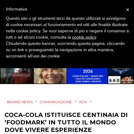
×
Informativa
MOBILE
Questo sito o gli strumenti terzi da questo utilizzati si avvalgono
di cookie necessari al funzionamento ed utili alle finalità illustrate
PROMOZIONI
nella cookie policy. Se vuoi saperne di più o negare il consenso a
tutti o ad alcuni cookie, consulta la
cookie policy
.
Chiudendo questo banner, scorrendo questa pagina, cliccando
su un link o proseguendo la navigazione in altra maniera,
PRODOTTI
acconsenti all’uso dei cookie.
PUNTI VENDITA
CSR
STRATEGIE
>
>
>
BRAND NEWS
COMUNICAZIONE
ADV
COCA-COLA ISTITUISCE CENTINAIA DI
‘FOODMARK’ IN TUTTO IL MONDO
CINEMA
DOVE VIVERE ESPERIENZE