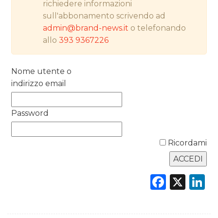
richiedere informazioni
PREVISIONI/SCENARI
sull'abbonamento scrivendo ad
NORMATIVE
admin@brand-news.it
o telefonando
allo
393 9367226
TREND
Nome utente o
CASE HISTORY
indirizzo email
OPINIONI
Password
Ricordami
Faceb
X
L