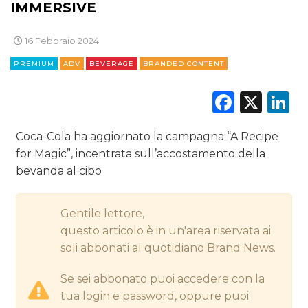
IMMERSIVE
DIGITALE
16 Febbraio 2024
EDITORIA
PREMIUM
ADV
BEVERAGE
BRANDED CONTENT
ESTERNA
Faceb
X
L
RADIO / AUDIO
Coca-Cola ha aggiornato la campagna “A Recipe
TV
for Magic”, incentrata sull’accostamento della
bevanda al cibo
Gentile lettore,
questo articolo è in un'area riservata ai
soli abbonati al quotidiano Brand News.
DATI
Se sei abbonato puoi accedere con la
RICERCHE
tua login e password, oppure puoi