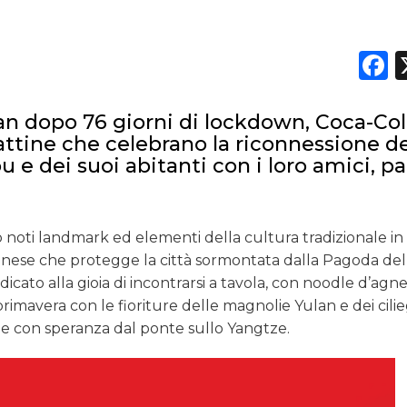
CASE HISTORY
F
OPINIONI
han dopo 76 giorni di lockdown, Coca-Co
attine che celebrano la riconnessione de
 e dei suoi abitanti con i loro amici, pa
noti landmark ed elementi della cultura tradizionale in
cinese che protegge la città sormontata dalla Pagoda de
cato alla gioia di incontrarsi a tavola, con noodle d’agne
imavera con le fioriture delle magnolie Yulan e dei cilieg
e con speranza dal ponte sullo Yangtze.