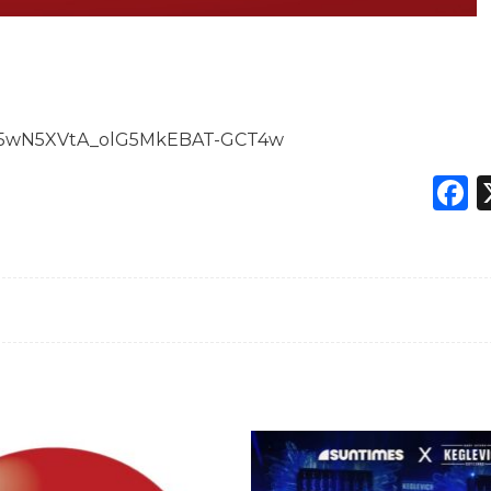
mY5wN5XVtA_olG5MkEBAT-GCT4w
F