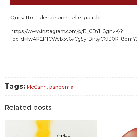
Qui sotto la descrizione delle grafiche:
https://www.instagram.com/p/B_CBYHSgnvK/?
fbclid=IwAR2P1CWcb3v6vCg5yfDirsyCXI30R_8q
Tags:
McCann
,
pandemia
Related posts