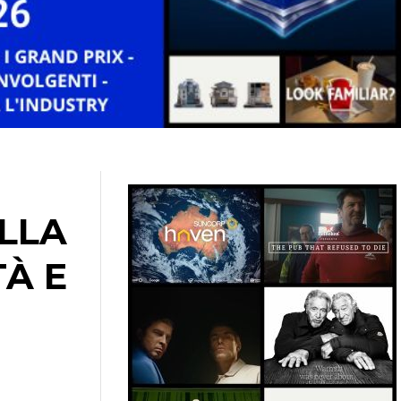
LLA
À E