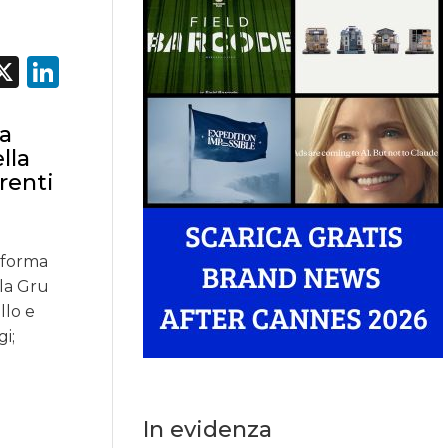
acebook
X
LinkedIn
la
lla
renti
 forma
lla Gru
llo e
i;
In evidenza