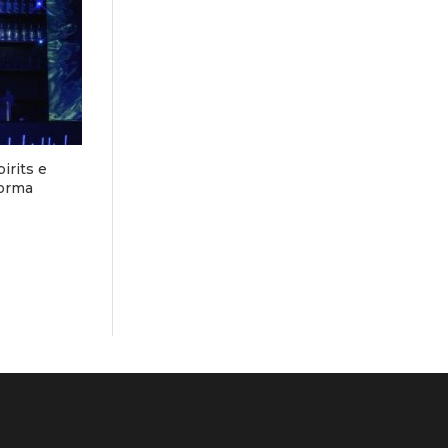
irits e
forma