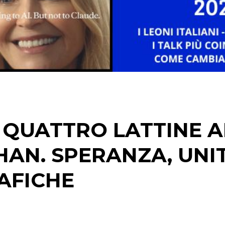
RADIO / AUDIO
TV
 QUATTRO LATTINE A
DATI
RICERCHE
AN. SPERANZA, UNIT
PREVISIONI/SCENARI
AFICHE
NORMATIVE
TREND