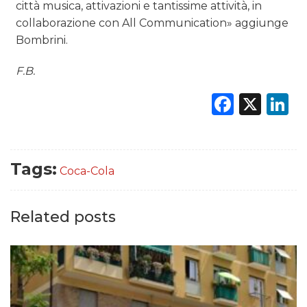
città musica, attivazioni e tantissime attività, in
collaborazione con All Communication» aggiunge
Bombrini.
F.B.
Faceb
X
L
Tags:
Coca-Cola
Related posts