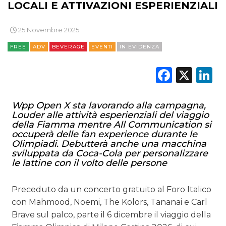
LOCALI E ATTIVAZIONI ESPERIENZIALI
25 Novembre 2025
FREE
ADV
BEVERAGE
EVENTI
IN EVIDENZA
Faceb
X
L
Wpp Open X sta lavorando alla campagna,
Louder alle attività esperienziali del viaggio
della Fiamma mentre All Communication si
occuperà delle fan experience durante le
Olimpiadi. Debutterà anche una macchina
sviluppata da Coca-Cola per personalizzare
le lattine con il volto delle persone
Preceduto da un concerto gratuito al Foro Italico
con Mahmood, Noemi, The Kolors, Tananai e Carl
Brave sul palco, parte il 6 dicembre il viaggio della