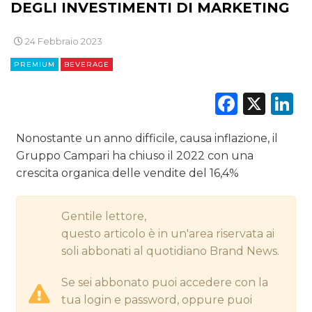
DEGLI INVESTIMENTI DI MARKETING
CINEMA
24 Febbraio 2023
DIGITALE
PREMIUM
BEVERAGE
EDITORIA
Faceb
X
L
ESTERNA
Nonostante un anno difficile, causa inflazione, il
RADIO / AUDIO
Gruppo Campari ha chiuso il 2022 con una
crescita organica delle vendite del 16,4%
TV
Gentile lettore,
questo articolo è in un'area riservata ai
soli abbonati al quotidiano Brand News.
Se sei abbonato puoi accedere con la
DATI
tua login e password, oppure puoi