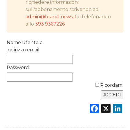
richiedere informazioni
RICERCHE
sull'abbonamento scrivendo ad
PREVISIONI/SCENARI
admin@brand-news.it
o telefonando
allo
393 9367226
NORMATIVE
Nome utente o
TREND
indirizzo email
CASE HISTORY
Password
OPINIONI
Ricordami
Faceb
X
L