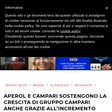
×
Informativa
EVENTI
Questo sito o gli strumenti terzi da questo utilizzati si avvalgono
di cookie necessari al funzionamento ed utili alle finalità illustrate
MOBILE
nella cookie policy. Se vuoi saperne di più o negare il consenso a
tutti o ad alcuni cookie, consulta la
cookie policy
.
PROMOZIONI
Chiudendo questo banner, scorrendo questa pagina, cliccando
su un link o proseguendo la navigazione in altra maniera,
acconsenti all’uso dei cookie.
PRODOTTI
PUNTI VENDITA
CSR
>
>
>
>
BRAND NEWS
BRAND
ALIMENTARI
BEVERAGE
STRATEGIE
APEROL E CAMPARI SOSTENGONO LA
CRESCITA DI GRUPPO CAMPARI
ANCHE GRAZIE ALL’INCREMENTO