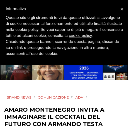
DATI
×
Informativa
RICERCHE
Questo sito o gli strumenti terzi da questo utilizzati si avvalgono
di cookie necessari al funzionamento ed utili alle finalità illustrate
nella cookie policy. Se vuoi saperne di più o negare il consenso a
PREVISIONI/SCENARI
tutti o ad alcuni cookie, consulta la
cookie policy
.
Chiudendo questo banner, scorrendo questa pagina, cliccando
NORMATIVE
su un link o proseguendo la navigazione in altra maniera,
acconsenti all’uso dei cookie.
TREND
CASE HISTORY
OPINIONI
>
>
>
BRAND NEWS
COMUNICAZIONE
ADV
AMARO MONTENEGRO INVITA A
IMMAGINARE IL COCKTAIL DEL
FUTURO CON ARMANDO TESTA