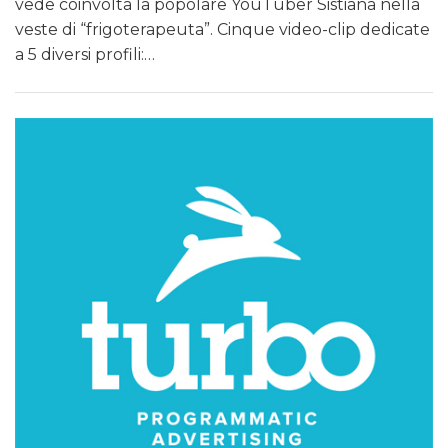
vede coinvolta la popolare YouTuber Sistiana nella
veste di “frigoterapeuta”. Cinque video-clip dedicate
a 5 diversi profili:…