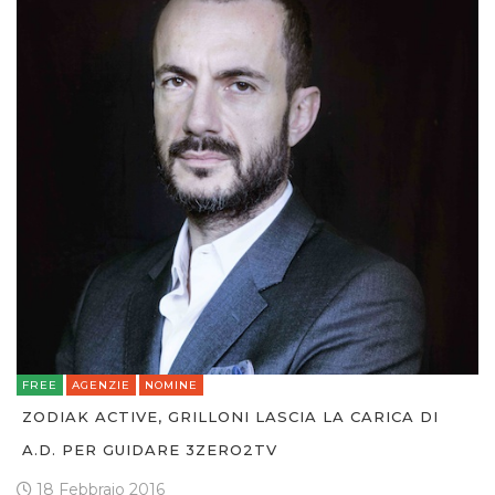
FREE
AGENZIE
NOMINE
ZODIAK ACTIVE, GRILLONI LASCIA LA CARICA DI
A.D. PER GUIDARE 3ZERO2TV
18 Febbraio 2016