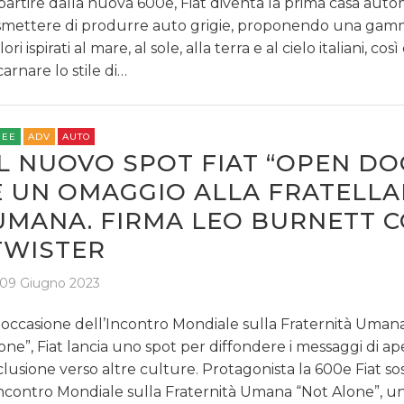
partire dalla nuova 600e, Fiat diventa la prima casa autom
smettere di produrre auto grigie, proponendo una gam
lori ispirati al mare, al sole, alla terra e al cielo italiani, così
carnare lo stile di…
REE
ADV
AUTO
IL NUOVO SPOT FIAT “OPEN DO
È UN OMAGGIO ALLA FRATELL
UMANA. FIRMA LEO BURNETT 
TWISTER
09 Giugno 2023
 occasione dell’Incontro Mondiale sulla Fraternità Uman
one”, Fiat lancia uno spot per diffondere i messaggi di ap
clusione verso altre culture. Protagonista la 600e Fiat so
Incontro Mondiale sulla Fraternità Umana “Not Alone”, u