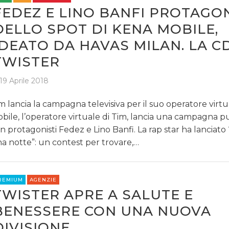
FEDEZ E LINO BANFI PROTAGON
DELLO SPOT DI KENA MOBILE,
IDEATO DA HAVAS MILAN. LA C
TWISTER
19 Aprile 2018
m lancia la campagna televisiva per il suo operatore virt
bile, l’operatore virtuale di Tim, lancia una campagna pu
n protagonisti Fedez e Lino Banfi. La rap star ha lanciato
a notte”: un contest per trovare,…
REMIUM
AGENZIE
TWISTER APRE A SALUTE E
BENESSERE CON UNA NUOVA
DIVISIONE