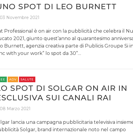
UNO SPOT DI LEO BURNETT
03 Novembre 2021
at Professional è on air con la pubblicità che celebra il N
cato 2021, giunto quest’anno al quarantesimo anniversa
o Burnett, agenzia creativa parte di Publicis Groupe Si int
nc with your work” lo spot da 30’’…
REE
ADV
SALUTE
LO SPOT DI SOLGAR ON AIR IN
ESCLUSIVA SUI CANALI RAI
08 Marzo 2021
lgar lancia una campagna pubblicitaria televisiva insieme
bblicità Solgar, brand internazionale noto nel campo