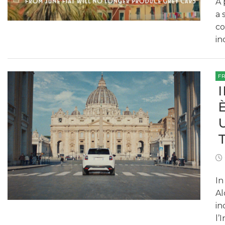
A 
a 
co
in
F
In
Al
in
l’