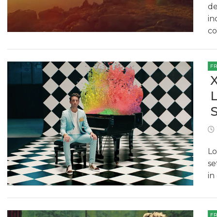
de
in
co
F
Lo
se
in
F