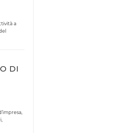
ività a
del
O DI
d’impresa,
i,