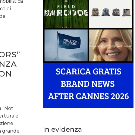
obilistica
ma di
 da
ORS”
ANZA
CON
a “Not
ertura e
stiene
In evidenza
n grande