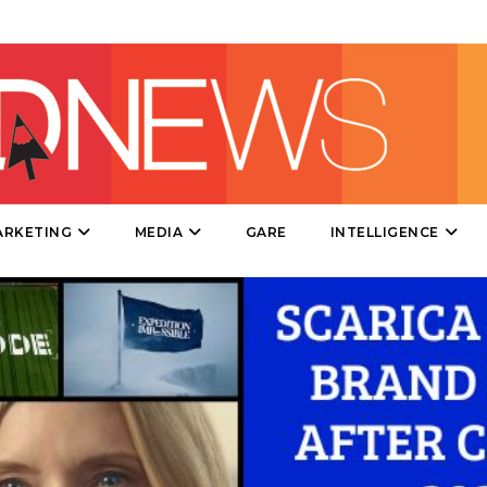
TV
DATI
ARKETING
MEDIA
GARE
INTELLIGENCE
RICERCHE
PREVISIONI/SCENARI
NORMATIVE
TREND
CASE HISTORY