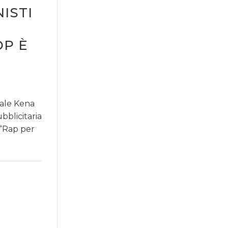
ISTI
DP È
uale Kena
bblicitaria
 “Rap per