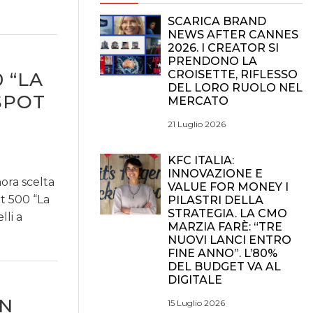
SCARICA BRAND
NEWS AFTER CANNES
2026. I CREATOR SI
PRENDONO LA
CROISETTE, RIFLESSO
 “LA
DEL LORO RUOLO NEL
 SPOT
MERCATO
21 Luglio 2026
KFC ITALIA:
INNOVAZIONE E
nora scelta
VALUE FOR MONEY I
t 500 “La
PILASTRI DELLA
STRATEGIA. LA CMO
lli a
MARZIA FARÈ: “TRE
NUOVI LANCI ENTRO
FINE ANNO”. L’80%
DEL BUDGET VA AL
DIGITALE
ON
15 Luglio 2026