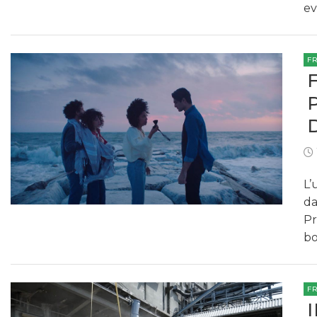
e
F
L’
da
Pr
bo
F