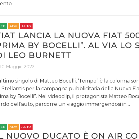
vento…
REE
ADV
AUTO
FIAT LANCIA LA NUOVA FIAT 500
PRIMA BY BOCELLI”. AL VIA LO
DI LEO BURNETT
10 Maggio 2022
ultimo singolo di Matteo Bocelli, ‘Tempo’, è la colonna so
 Stellantis per la campagna pubblicitaria della Nuova Fia
ima by Bocelli”. Nel videoclip, il protagonista Matteo Boce
rdo dell’auto, percorre un viaggio immergendosi in…
REE
ADV
AUTO
IL NUOVO DUCATO È ON AIR C