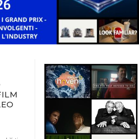
O
FILM
LEO