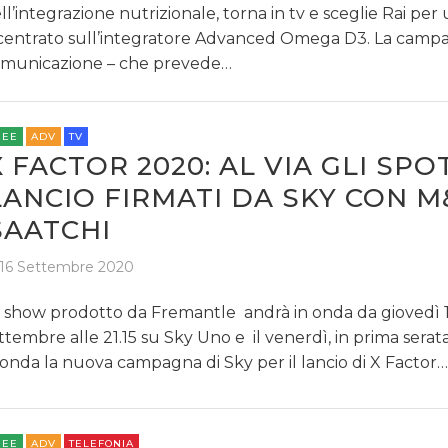
ll’integrazione nutrizionale, torna in tv e sceglie Rai per
centrato sull’integratore Advanced Omega D3. La campa
municazione – che prevede…
REE
ADV
TV
X FACTOR 2020: AL VIA GLI SPO
LANCIO FIRMATI DA SKY CON M
SAATCHI
16 Settembre 2020
 show prodotto da Fremantle andrà in onda da giovedì 
ttembre alle 21.15 su Sky Uno e il venerdì, in prima serata
 onda la nuova campagna di Sky per il lancio di X Factor…
REE
ADV
TELEFONIA