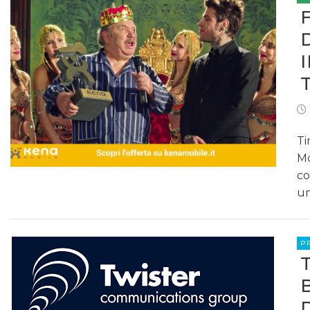
Ti
Mo
co
un
P