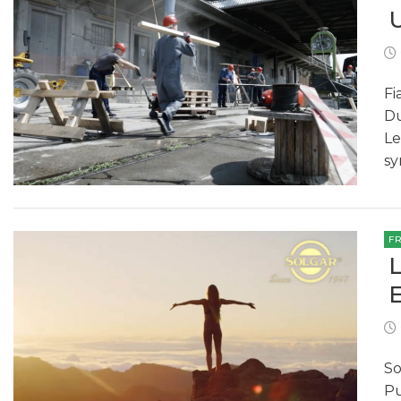
Fi
Du
Le
sy
F
So
Pu