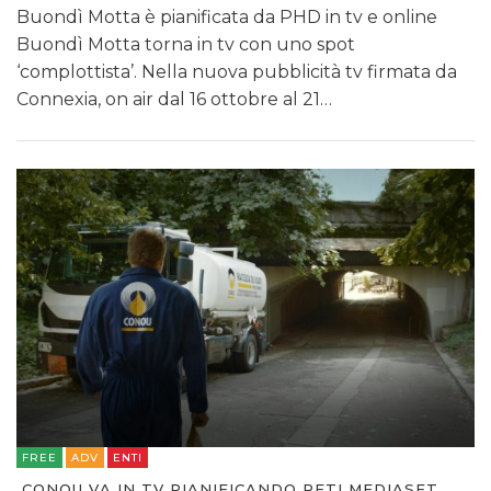
Buondì Motta è pianificata da PHD in tv e online
Buondì Motta torna in tv con uno spot
‘complottista’. Nella nuova pubblicità tv firmata da
Connexia, on air dal 16 ottobre al 21…
FREE
ADV
ENTI
CONOU VA IN TV PIANIFICANDO RETI MEDIASET,