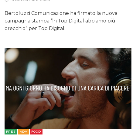
Bertoluzzi Comunicazione ha firmato la nuova
campagna stampa “in Top Digital abbiamo più
orecchio” per Top Digital.
FREE
ADV
FOOD