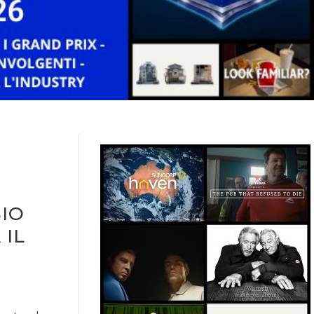
SIO
 IL