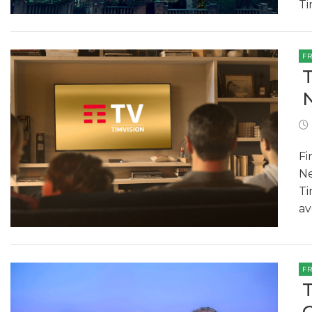
Ti
F
Fi
Ne
Ti
av
F