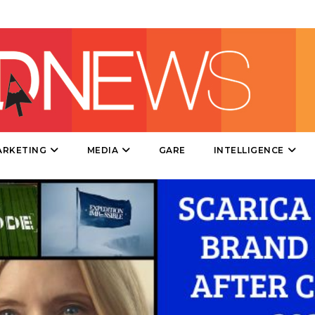
RADIO / AUDIO
TV
DATI
ARKETING
MEDIA
GARE
INTELLIGENCE
RICERCHE
PREVISIONI/SCENARI
NORMATIVE
TREND
CASE HISTORY