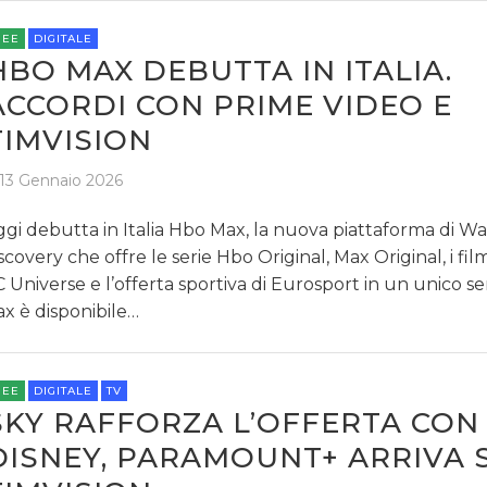
REE
DIGITALE
HBO MAX DEBUTTA IN ITALIA.
ACCORDI CON PRIME VIDEO E
TIMVISION
13 Gennaio 2026
gi debutta in Italia Hbo Max, la nuova piattaforma di Wa
scovery che offre le serie Hbo Original, Max Original, i fi
 Universe e l’offerta sportiva di Eurosport in un unico se
x è disponibile…
REE
DIGITALE
TV
SKY RAFFORZA L’OFFERTA CON
DISNEY, PARAMOUNT+ ARRIVA 