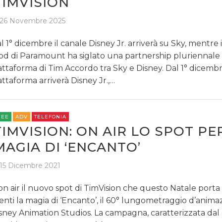
TIMVISION
26 Novembre 2025
l 1° dicembre il canale Disney Jr. arriverà su Sky, mentre il
od di Paramount ha siglato una partnership pluriennale 
attaforma di Tim Accordo tra Sky e Disney. Dal 1° dicembr
attaforma arriverà Disney Jr.,…
REE
ADV
TELEFONIA
TIMVISION: ON AIR LO SPOT PE
MAGIA DI ‘ENCANTO’
15 Dicembre 2021
on air il nuovo spot di TimVision che questo Natale porta 
ienti la magia di ‘Encanto’, il 60° lungometraggio d’anim
sney Animation Studios. La campagna, caratterizzata dal 