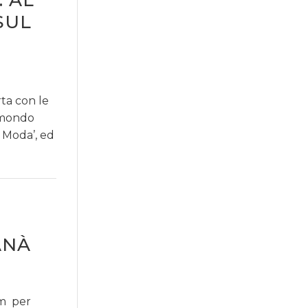
. AL
SUL
ta con le
l mondo
i Moda’, ed
ANÀ
im per