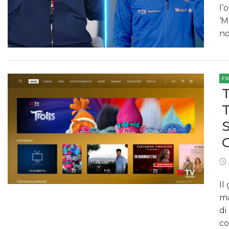
l’
‘M
no
F
Il
ma
di
co