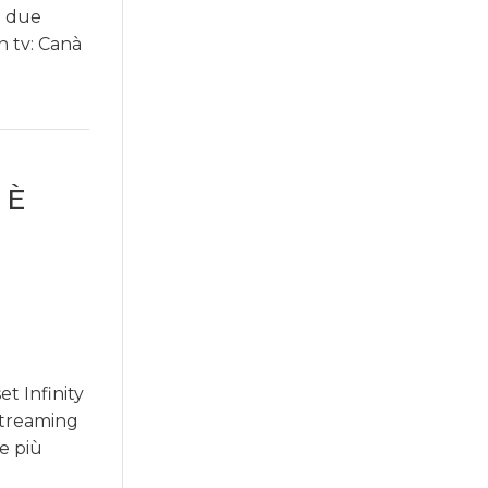
 i due
n tv: Canà
 È
t Infinity
streaming
e più