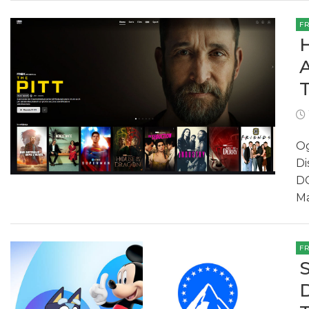
F
Og
Di
DC
Ma
F