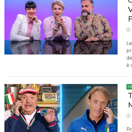
La
pr
de
è 
F
Ro