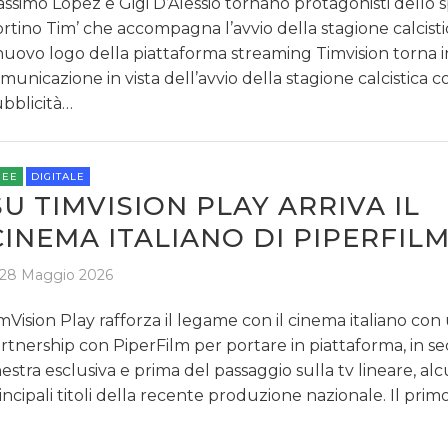
ssimo Lopez e Gigi D’Alessio tornano protagonisti dello 
ortino Tim’ che accompagna l’avvio della stagione calcisti
 nuovo logo della piattaforma streaming Timvision torna i
municazione in vista dell’avvio della stagione calcistica 
bblicità…
REE
DIGITALE
SU TIMVISION PLAY ARRIVA IL
CINEMA ITALIANO DI PIPERFIL
28 Maggio 2026
mVision Play rafforza il legame con il cinema italiano con
rtnership con PiperFilm per portare in piattaforma, in s
nestra esclusiva e prima del passaggio sulla tv lineare, alc
incipali titoli della recente produzione nazionale. Il prim