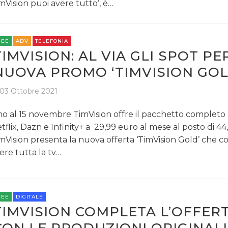
mVision puoi avere tutto’, è…
REE
ADV
TELEFONIA
TIMVISION: AL VIA GLI SPOT PE
NUOVA PROMO ‘TIMVISION GOL
03 Ottobre 2021
no al 15 novembre TimVision offre il pacchetto completo 
tflix, Dazn e Infinity+ a 29,99 euro al mese al posto di 4
mVision presenta la nuova offerta ‘TimVision Gold’ che c
ere tutta la tv…
REE
DIGITALE
TIMVISION COMPLETA L’OFFER