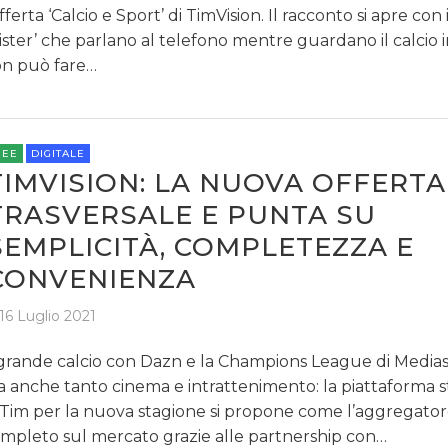
offerta ‘Calcio e Sport’ di TimVision. Il racconto si apre con
ister’ che parlano al telefono mentre guardano il calcio i
n può fare…
REE
DIGITALE
TIMVISION: LA NUOVA OFFERTA
TRASVERSALE E PUNTA SU
SEMPLICITÀ, COMPLETEZZA E
CONVENIENZA
16 Luglio 2021
 grande calcio con Dazn e la Champions League di Mediase
 anche tanto cinema e intrattenimento: la piattaforma 
 Tim per la nuova stagione si propone come l’aggregator
mpleto sul mercato grazie alle partnership con…