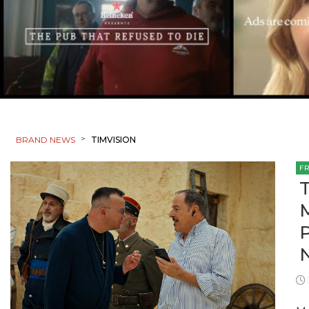
>
BRAND NEWS
TIMVISION
F