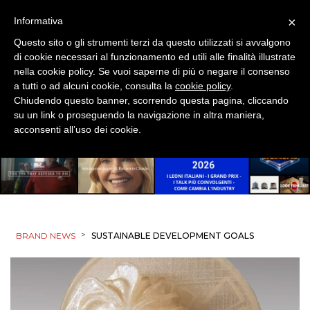
DIGITALE
×
Informativa
Questo sito o gli strumenti terzi da questo utilizzati si avvalgono
EDITORIA
di cookie necessari al funzionamento ed utili alle finalità illustrate
nella cookie policy. Se vuoi saperne di più o negare il consenso
ESTERNA
a tutti o ad alcuni cookie, consulta la
cookie policy
.
Chiudendo questo banner, scorrendo questa pagina, cliccando
su un link o proseguendo la navigazione in altra maniera,
RADIO / AUDIO
acconsenti all’uso dei cookie.
TV
>
BRAND NEWS
SUSTAINABLE DEVELOPMENT GOALS
DATI
RICERCHE