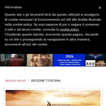
CINEMA
×
Informativa
DIGITALE
Questo sito o gli strumenti terzi da questo utilizzati si avvalgono
di cookie necessari al funzionamento ed utili alle finalità illustrate
EDITORIA
nella cookie policy. Se vuoi saperne di più o negare il consenso
a tutti o ad alcuni cookie, consulta la
cookie policy
.
ESTERNA
Chiudendo questo banner, scorrendo questa pagina, cliccando
su un link o proseguendo la navigazione in altra maniera,
acconsenti all’uso dei cookie.
RADIO / AUDIO
TV
>
BRAND NEWS
REGIONE TOSCANA
DATI
RICERCHE