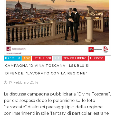
PREVISIONI/SCENARI
NORMATIVE
TREND
CASE HISTORY
OPINIONI
PREMIUM
ADV
ISTITUZIONI
P.A.
TEMPO LIBERO
TURISMO
CAMPAGNA ‘DIVINA TOSCANA’, LS&BLU SI
DIFENDE: “LAVORATO CON LA REGIONE”
17 Febbraio 2014
La discussa campagna pubblicitaria “Divina Toscana”,
per ora sospesa dopo le polemiche sulle foto
“taroccate” di alcuni paesaggi tipici della regione
con inserimenti in stile ‘fantasy, di particolari estranei