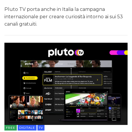
Pluto TV porta anche in Italia la campagna
internazionale per creare curiosità intorno ai sui 53
canali gratuiti.
FREE
DIGITALE
TV