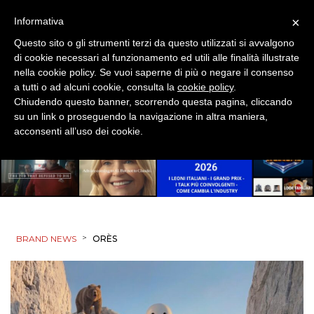
×
Informativa
Questo sito o gli strumenti terzi da questo utilizzati si avvalgono
di cookie necessari al funzionamento ed utili alle finalità illustrate
nella cookie policy. Se vuoi saperne di più o negare il consenso
a tutti o ad alcuni cookie, consulta la
cookie policy
.
DATI
Chiudendo questo banner, scorrendo questa pagina, cliccando
su un link o proseguendo la navigazione in altra maniera,
RICERCHE
acconsenti all’uso dei cookie.
PREVISIONI/SCENARI
NORMATIVE
TREND
>
BRAND NEWS
ORÈS
CASE HISTORY
OPINIONI