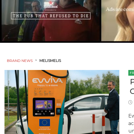
>
BRAND NEWS
MELISMELIS
F
Ew
ac
un