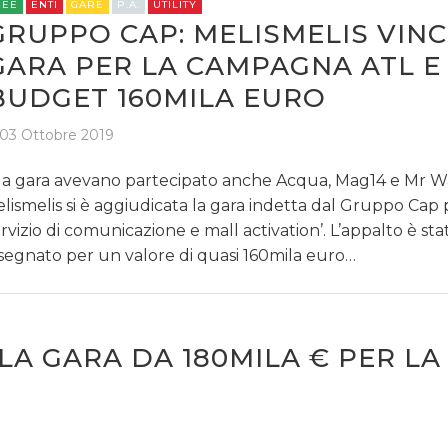
REE
ENTI
GARE
P.A.
UTILITY
GRUPPO CAP: MELISMELIS VINC
GARA PER LA CAMPAGNA ATL E 
BUDGET 160MILA EURO
03 Ottobre 2019
la gara avevano partecipato anche Acqua, Mag14 e Mr 
lismelis si è aggiudicata la gara indetta dal Gruppo Cap p
ervizio di comunicazione e mall activation’. L’appalto è sta
segnato per un valore di quasi 160mila euro…
LA GARA DA 180MILA € PER LA