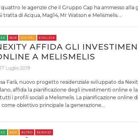
o quattro le agenzie che il Gruppo Cap ha ammesso alla 
. Si tratta di Acqua, Mag14, Mr Watson e Melismelis….
REE
B2B
DIGITAL
EDILIZIA
NEXITY AFFIDA GLI INVESTIMEN
ONLINE A MELISMELIS
17 Luglio 2019
sa Farà, nuovo progetto residenziale sviluppato da Nexity
lano, affida la pianificazione degli investimenti online e l
 tutti i profili sociali a Melismelis. La pianificazione online 
 come obiettivo principale la generazione…
REE
ADV
ALTRO
SERVIZI