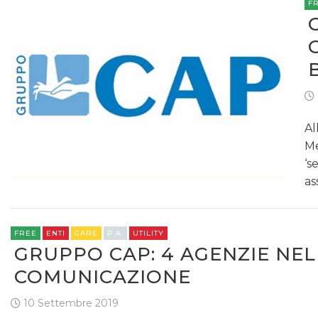
F
Al
Me
‘s
as
FREE
ENTI
GARE
P.A.
UTILITY
GRUPPO CAP: 4 AGENZIE NEL
COMUNICAZIONE
10 Settembre 2019