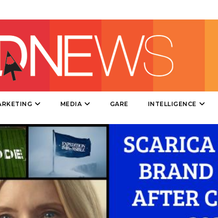
ESTERNA
RADIO / AUDIO
TV
ARKETING
MEDIA
GARE
INTELLIGENCE
DATI
RICERCHE
PREVISIONI/SCENARI
NORMATIVE