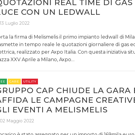
QUOTAZIONI REAL TIME DI GAS
LUCE CON UN LEDWALL
13 Luglio 2022
rta la firma di Melismelis il primo impianto ledwall di Mi
asmette in tempo reale le quotazioni giornaliere di gas e
ettrica, realizzato per Axpo Italia. Con questa iniziativa sit
azza XXV Aprile a Milano, Axpo…
REE
GARE
UTILITY
GRUPPO CAP CHIUDE LA GARA 
AFFIDA LE CAMPAGNE CREATIV
GLI EVENTI A MELISMELIS
02 Maggio 2022
incarico è stato assegnato per un importo di 169mila euro