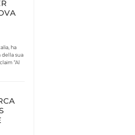
ER
UOVA
alia, ha
a della sua
claim “Al
RCA
S
E