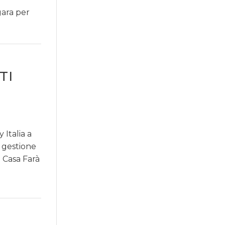
gara per
TI
 Italia a
a gestione
di Casa Farà