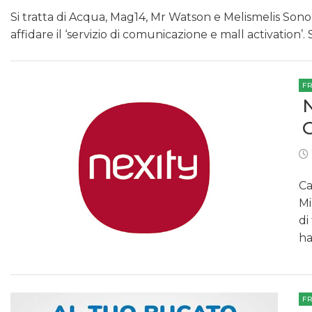
Si tratta di Acqua, Mag14, Mr Watson e Melismelis Son
affidare il ‘servizio di comunicazione e mall activation’
F
Ca
Mi
di
ha
F