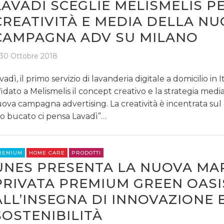
LAVADÌ SCEGLIE MELISMELIS P
CREATIVITÀ E MEDIA DELLA N
CAMPAGNA ADV SU MILANO
30 Ottobre 2018
vadì, il primo servizio di lavanderia digitale a domicilio in It
fidato a Melismelis il concept creativo e la strategia medi
ova campagna advertising. La creatività è incentrata sul 
o bucato ci pensa Lavadì”…
REMIUM
HOME CARE
PRODOTTI
UNES PRESENTA LA NUOVA MA
PRIVATA PREMIUM GREEN OASI
ALL’INSEGNA DI INNOVAZIONE 
SOSTENIBILITÀ