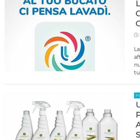
La
af
nu
tu
P