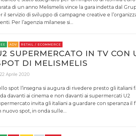
rata di un anno Melismelis vince la gara indetta dal Gr
r il servizio di sviluppo di campagne creative e l’organiz
enti. Per l’agenzia milanese si…
REE
ADV
RETAIL / ECOMMERCE
U2 SUPERMERCATO IN TV CON
SPOT DI MELISMELIS
22 Aprile 2020
llo spot l’insegna si augura di rivedere presto gli italiani f
da davanti ai cinema e non davanti ai supermercati U2
permercato invita gli italiani a guardare con speranza il
 nuovo spot, in onda sulle…