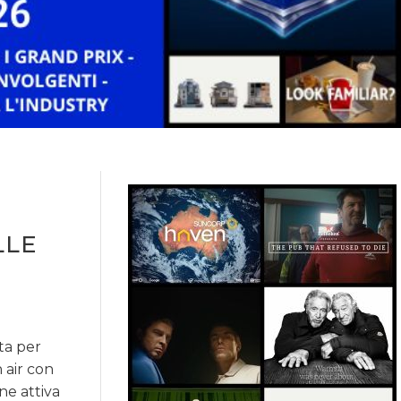
LLE
ta per
n air con
ne attiva