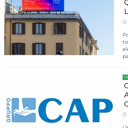
Po
tr
el
pi
F
L’