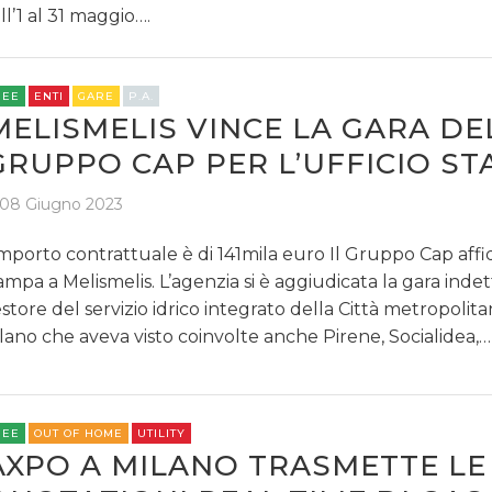
ll’1 al 31 maggio….
REE
ENTI
GARE
P.A.
MELISMELIS VINCE LA GARA DE
GRUPPO CAP PER L’UFFICIO S
08 Giugno 2023
importo contrattuale è di 141mila euro Il Gruppo Cap affida
ampa a Melismelis. L’agenzia si è aggiudicata la gara indet
store del servizio idrico integrato della Città metropolita
lano che aveva visto coinvolte anche Pirene, Socialidea,…
REE
OUT OF HOME
UTILITY
AXPO A MILANO TRASMETTE LE