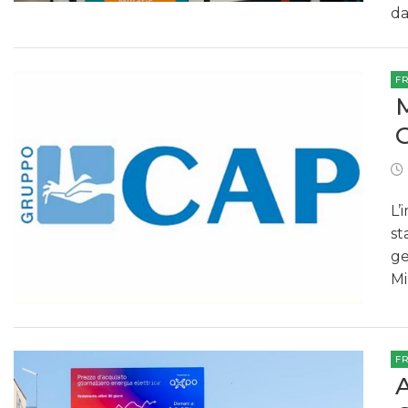
da
F
L’
st
ge
Mi
F