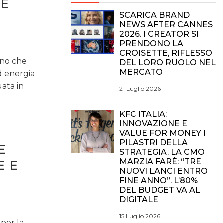
 E
SCARICA BRAND
NEWS AFTER CANNES
2026. I CREATOR SI
PRENDONO LA
CROISETTE, RIFLESSO
lano che
DEL LORO RUOLO NEL
MERCATO
d energia
uata in
21 Luglio 2026
KFC ITALIA:
INNOVAZIONE E
VALUE FOR MONEY I
PILASTRI DELLA
E
STRATEGIA. LA CMO
MARZIA FARÈ: “TRE
E E
NUOVI LANCI ENTRO
FINE ANNO”. L’80%
DEL BUDGET VA AL
DIGITALE
15 Luglio 2026
 per la