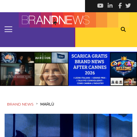
EDITORIA
ESTERNA
RADIO / AUDIO
TV
DATI
>
BRAND NEWS
MARLÙ
RICERCHE
PREVISIONI/SCENARI