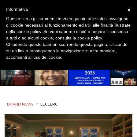
TV
×
Informativa
Questo sito o gli strumenti terzi da questo utilizzati si avvalgono
di cookie necessari al funzionamento ed utili alle finalità illustrate
nella cookie policy. Se vuoi saperne di più o negare il consenso
a tutti o ad alcuni cookie, consulta la
cookie policy
.
Chiudendo questo banner, scorrendo questa pagina, cliccando
su un link o proseguendo la navigazione in altra maniera,
DATI
acconsenti all’uso dei cookie.
RICERCHE
PREVISIONI/SCENARI
NORMATIVE
>
BRAND NEWS
LECLERC
TREND
CASE HISTORY