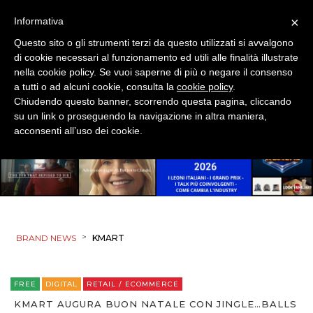
×
Informativa
RADIO / AUDIO
Questo sito o gli strumenti terzi da questo utilizzati si avvalgono
TV
di cookie necessari al funzionamento ed utili alle finalità illustrate
nella cookie policy. Se vuoi saperne di più o negare il consenso
a tutti o ad alcuni cookie, consulta la
cookie policy
.
Chiudendo questo banner, scorrendo questa pagina, cliccando
su un link o proseguendo la navigazione in altra maniera,
acconsenti all’uso dei cookie.
DATI
RICERCHE
PREVISIONI/SCENARI
>
BRAND NEWS
KMART
NORMATIVE
FREE
DIGITAL
RETAIL / ECOMMERCE
TREND
KMART AUGURA BUON NATALE CON JINGLE…BALLS