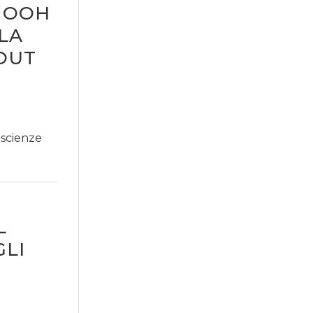
K OOH
LA
OUT
 scienze
L
GLI