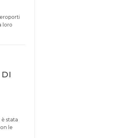
eroporti
a loro
 DI
 è stata
con le