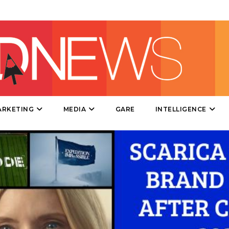
TV
DATI
ARKETING
MEDIA
GARE
INTELLIGENCE
RICERCHE
PREVISIONI/SCENARI
NORMATIVE
TREND
CASE HISTORY