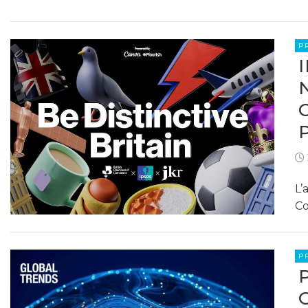
P
L’
Co
P