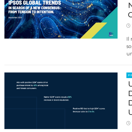
Il
so
un
P