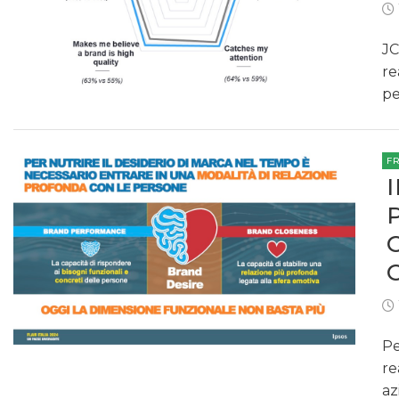
JC
re
pe
F
Pe
re
az