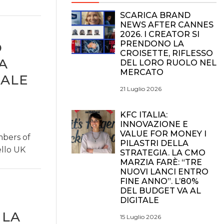
SCARICA BRAND
NEWS AFTER CANNES
2026. I CREATOR SI
PRENDONO LA
O
CROISETTE, RIFLESSO
A
DEL LORO RUOLO NEL
MERCATO
RALE
21 Luglio 2026
KFC ITALIA:
INNOVAZIONE E
VALUE FOR MONEY I
mbers of
PILASTRI DELLA
ello UK
STRATEGIA. LA CMO
MARZIA FARÈ: “TRE
NUOVI LANCI ENTRO
FINE ANNO”. L’80%
DEL BUDGET VA AL
DIGITALE
 LA
15 Luglio 2026