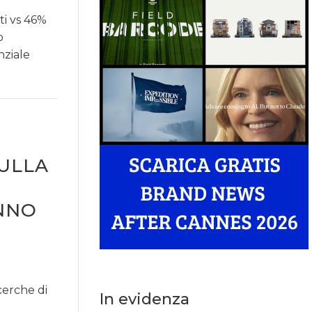
i vs 46%
o
nziale
SULLA
NNO
cerche di
In evidenza