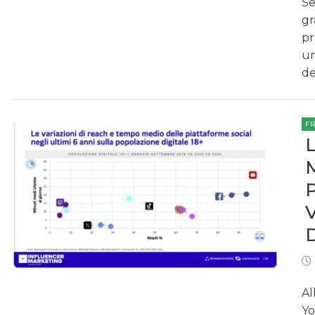
Se
gr
pr
un
de
F
Al
Yo