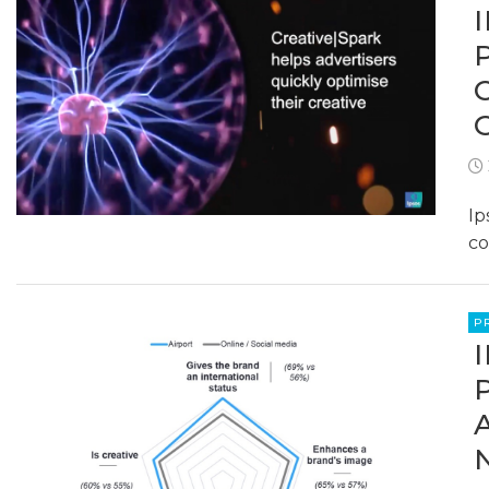
Ip
co
P