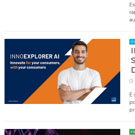
Es
ra
au
P
È 
po
pr
F