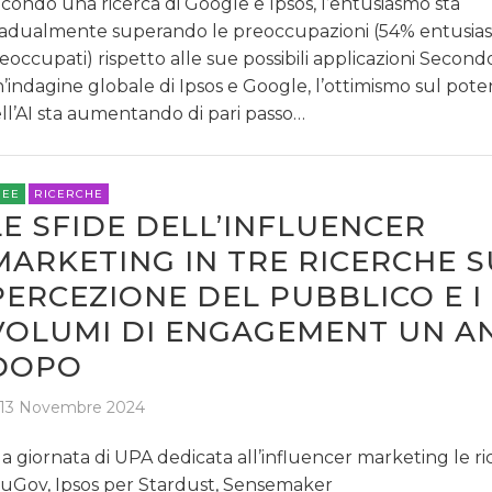
condo una ricerca di Google e Ipsos, l’entusiasmo sta
adualmente superando le preoccupazioni (54% entusiast
eoccupati) rispetto alle sue possibili applicazioni Second
’indagine globale di Ipsos e Google, l’ottimismo sul pote
ll’AI sta aumentando di pari passo…
REE
RICERCHE
LE SFIDE DELL’INFLUENCER
MARKETING IN TRE RICERCHE 
PERCEZIONE DEL PUBBLICO E I
VOLUMI DI ENGAGEMENT UN A
DOPO
13 Novembre 2024
la giornata di UPA dedicata all’influencer marketing le ri
uGov, Ipsos per Stardust, Sensemaker