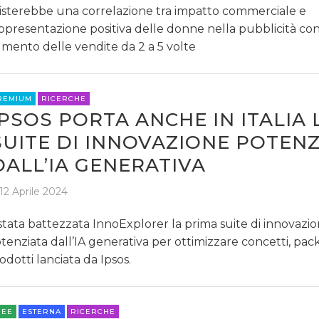
isterebbe una correlazione tra impatto commerciale e
ppresentazione positiva delle donne nella pubblicità co
mento delle vendite da 2 a 5 volte
REMIUM
RICERCHE
IPSOS PORTA ANCHE IN ITALIA 
SUITE DI INNOVAZIONE POTENZ
DALL’IA GENERATIVA
12 Aprile 2024
stata battezzata InnoExplorer la prima suite di innovazio
tenziata dall’IA generativa per ottimizzare concetti, pac
odotti lanciata da Ipsos.
REE
ESTERNA
RICERCHE