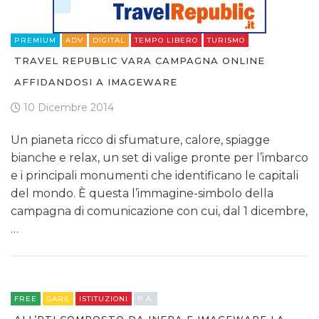
PREMIUM
ADV
DIGITAL
TEMPO LIBERO
TURISMO
TRAVEL REPUBLIC VARA CAMPAGNA ONLINE
AFFIDANDOSI A IMAGEWARE
10 Dicembre 2014
Un pianeta ricco di sfumature, calore, spiagge
bianche e relax, un set di valige pronte per l’imbarco
e i principali monumenti che identificano le capitali
del mondo. È questa l’immagine-simbolo della
campagna di comunicazione con cui, dal 1 dicembre,
…
FREE
GARE
ISTITUZIONI
P.A.
ALL’RTI COMPOSTO DA INERA E IMAGEWARE LA