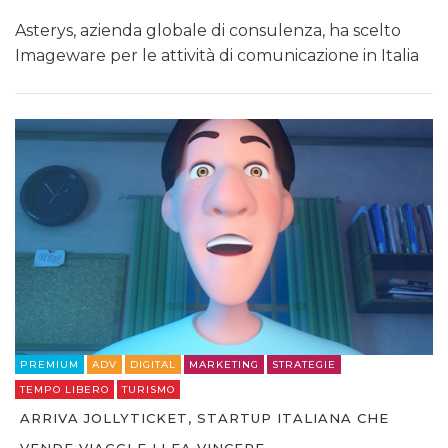
Asterys, azienda globale di consulenza, ha scelto
Imageware per le attività di comunicazione in Italia
PREMIUM
ADV
DIGITAL
MARKETING
STRATEGIE
TEMPO LIBERO
TURISMO
ARRIVA JOLLYTICKET, STARTUP ITALIANA CHE
VENDE VIAGGI E LI FA VINCERE