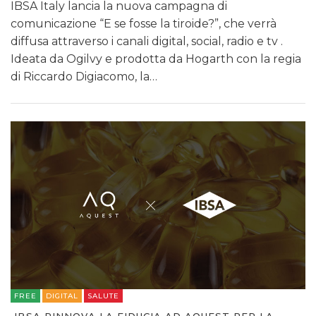
IBSA Italy lancia la nuova campagna di
comunicazione “E se fosse la tiroide?”, che verrà
diffusa attraverso i canali digital, social, radio e tv .
Ideata da Ogilvy e prodotta da Hogarth con la regia
di Riccardo Digiacomo, la…
FREE
DIGITAL
SALUTE
IBSA RINNOVA LA FIDUCIA AD AQUEST PER LA