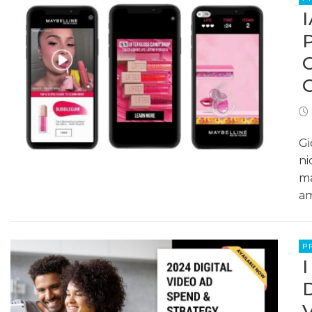
Gi
ni
ma
am
P