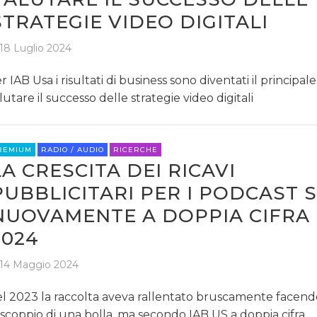
STRATEGIE VIDEO DIGITALI
18 Luglio 2024
r IAB Usa i risultati di business sono diventati il principal
lutare il successo delle strategie video digitali
REMIUM
RADIO / AUDIO
RICERCHE
LA CRESCITA DEI RICAVI
PUBBLICITARI PER I PODCAST 
NUOVAMENTE A DOPPIA CIFRA
2024
14 Maggio 2024
l 2023 la raccolta aveva rallentato bruscamente facen
 scoppio di una bolla, ma secondo IAB US a doppia cifra