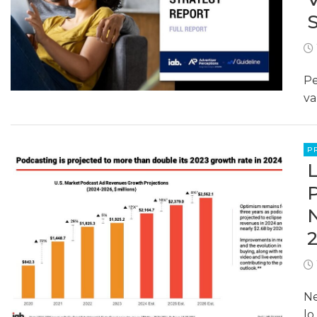
Pe
va
P
Ne
lo