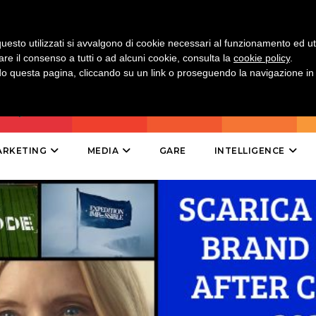
TV
uesto utilizzati si avvalgono di cookie necessari al funzionamento ed utili 
are il consenso a tutti o ad alcuni cookie, consulta la
cookie policy
.
 questa pagina, cliccando su un link o proseguendo la navigazione in a
DATI
ARKETING
MEDIA
GARE
INTELLIGENCE
RICERCHE
PREVISIONI/SCENARI
NORMATIVE
TREND
CASE HISTORY