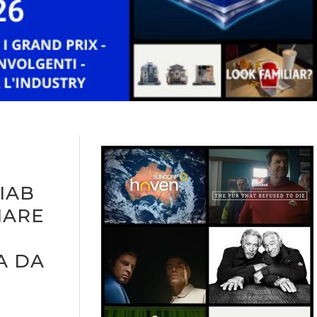
 IAB
MARE
A DA