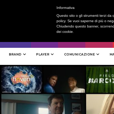
LOGIN
-
CONTATTI
-
ABBONAMENTI
Informativa
Questo sito o gli strumenti terzi da q
policy. Se vuoi saperne di più o neg
Chiudendo questo banner, scorrendo
dei cookie.
BRAND
PLAYER
COMUNICAZIONE
M