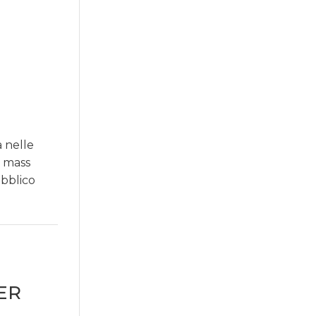
a nelle
e mass
ubblico
ER