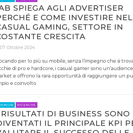
IAB SPIEGA AGLI ADVERTISER
PERCHÉ E COME INVESTIRE NEL
CASUAL GAMING, SETTORE IN
COSTANTE CRESCITA
07 Ottobre 2024
ocando per lo più su mobile, senza l’impegno che si trov
cchie di pro e hardcore, i casual gamer sono un’audienc
rket e offrono la rara opportunità di raggiungere un p
pio e coinvolto
REMIUM
RICERCHE
I RISULTATI DI BUSINESS SONO
DIVENTATI IL PRINCIPALE KPI P
VALUTARE IL SUCCESSO DELLE