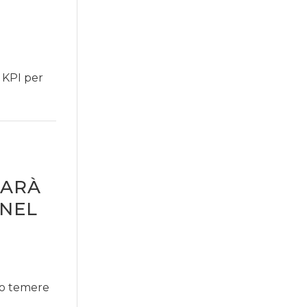
e KPI per
SARÀ
 NEL
do temere