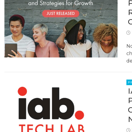
No
ch
de
P