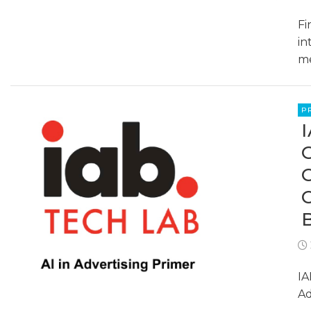
Fi
in
me
P
IA
Ad