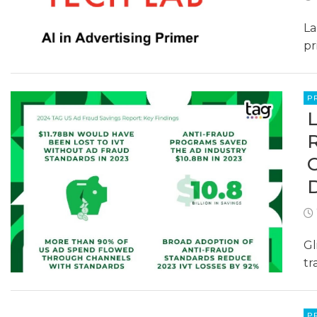
La
pr
P
Gl
tr
P