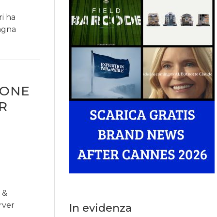
ri ha
pagna
IONE
R
 &
rver
In evidenza