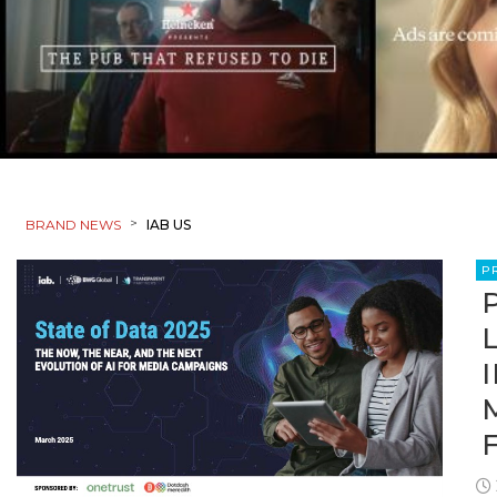
>
BRAND NEWS
IAB US
P