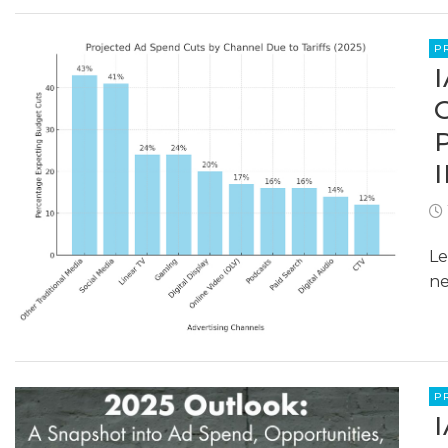
P
Le
ne
P