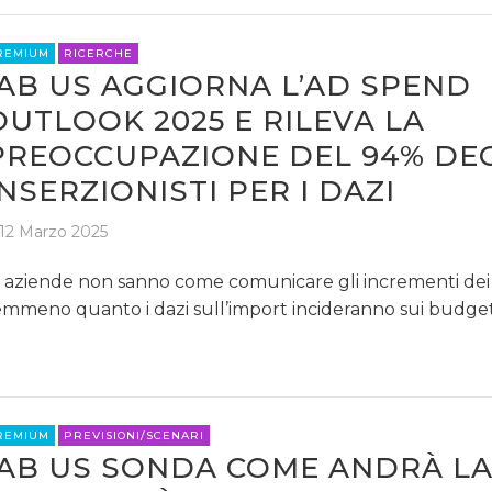
REMIUM
RICERCHE
IAB US AGGIORNA L’AD SPEND
OUTLOOK 2025 E RILEVA LA
PREOCCUPAZIONE DEL 94% DEG
INSERZIONISTI PER I DAZI
12 Marzo 2025
 aziende non sanno come comunicare gli incrementi dei 
mmeno quanto i dazi sull’import incideranno sui budge
REMIUM
PREVISIONI/SCENARI
IAB US SONDA COME ANDRÀ L