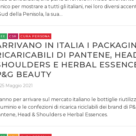
RICERCHE
onico per mostrare a tutti gli italiani, nei loro diversi acce
Sud della Penisola, la sua…
PREVISIONI/SCENARI
NORMATIVE
REE
CSR
CURA PERSONA
ARRIVANO IN ITALIA I PACKAGI
TREND
RICARICABILI DI PANTENE, HEA
CASE HISTORY
SHOULDERS E HERBAL ESSENCE
P&G BEAUTY
OPINIONI
25 Maggio 2021
anno per arrivare sul mercato italiano le bottiglie riutilizza
luminio e le confezioni di ricarica riciclabili dei brand di P
ntene, Head & Shoulders e Herbal Essences.