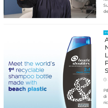
Su
de
P
P&
di
ri