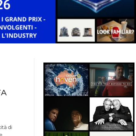
FA
ità di
e