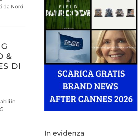
nti da Nord
NG
D &
S DI
bili in
&G
In evidenza