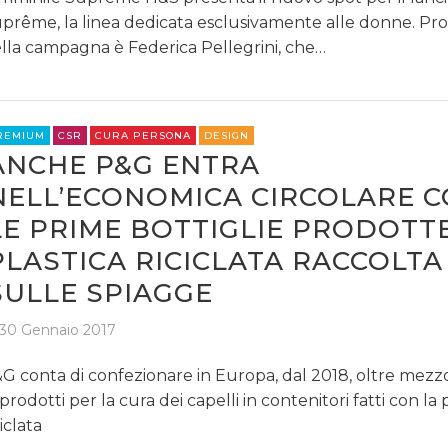
prême, la linea dedicata esclusivamente alle donne. Pro
lla campagna è Federica Pellegrini, che…
REMIUM
CSR
CURA PERSONA
DESIGN
ANCHE P&G ENTRA
NELL’ECONOMICA CIRCOLARE 
LE PRIME BOTTIGLIE PRODOTT
PLASTICA RICICLATA RACCOLTA
SULLE SPIAGGE
30 Gennaio 2017
G conta di confezionare in Europa, dal 2018, oltre mezz
 prodotti per la cura dei capelli in contenitori fatti con la 
ciclata