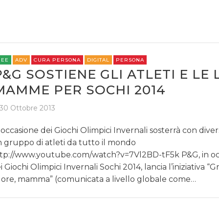
REE
ADV
CURA PERSONA
DIGITAL
PERSONA
P&G SOSTIENE GLI ATLETI E LE
MAMME PER SOCHI 2014
30 Ottobre 2013
 occasione dei Giochi Olimpici Invernali sosterrà con diver
 gruppo di atleti da tutto il mondo
tp://www.youtube.com/watch?v=7Vl2BD-tF5k P&G, in oc
i Giochi Olimpici Invernali Sochi 2014, lancia l’iniziativa “Gr
ore, mamma” (comunicata a livello globale come…