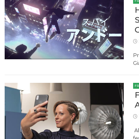
F
Pr
Gi
F
Al
fe