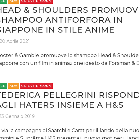
REE
ADV
CURA PERSONA
HEAD & SHOULDERS PROMUOV
SHAMPOO ANTIFORFORA IN
GIAPPONE IN STILE ANIME
20 Aprile 2021
octer & Gamble promuove lo shampoo Head & Shoulder
appone con un film in animazione ideato da Forsman & 
REE
ADV
CURA PERSONA
FEDERICA PELLEGRINI RISPON
AGLI HATERS INSIEME A H&S
13 Gennaio 2019
 via la campagna di Saatchi e Carat per il lancio della nuo
mminile Suprême H&S presenta il nuovo spot per il lanci