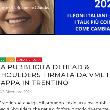
CINEMA
DIGITALE
EDITORIA
ESTERNA
RADIO / AUDIO
REE
ADV
CURA PERSONA
TV
LA PUBBLICITÀ DI HEAD &
SHOULDERS FIRMATA DA VML 
TAPPA IN TRENTINO
02 Dicembre 2024
DATI
 Trentino-Alto Adige è il protagonista della nuova pubblic
ad & Shoulders, che parla di forfora in modo divertente 