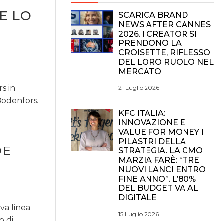
E LO
SCARICA BRAND
NEWS AFTER CANNES
2026. I CREATOR SI
PRENDONO LA
CROISETTE, RIFLESSO
DEL LORO RUOLO NEL
MERCATO
s in
21 Luglio 2026
Bodenfors.
KFC ITALIA:
INNOVAZIONE E
VALUE FOR MONEY I
PILASTRI DELLA
DE
STRATEGIA. LA CMO
MARZIA FARÈ: “TRE
NUOVI LANCI ENTRO
FINE ANNO”. L’80%
DEL BUDGET VA AL
DIGITALE
va linea
15 Luglio 2026
o di