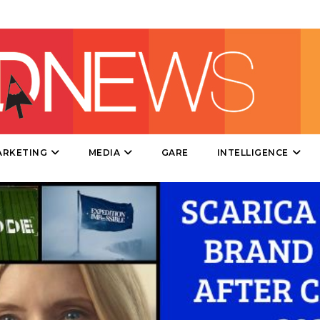
EVENTI
MOBILE
PROMOZIONI
PRODOTTI
ARKETING
MEDIA
GARE
INTELLIGENCE
PUNTI VENDITA
CSR
STRATEGIE