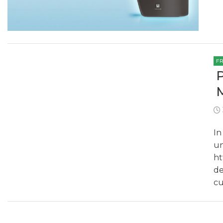
F
In
un
ht
de
cu