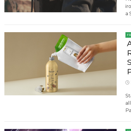
ir
a 
F
St
al
Pa