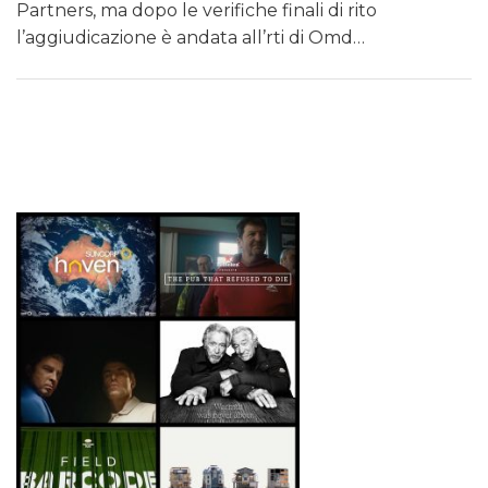
Partners, ma dopo le verifiche finali di rito
DATI
l’aggiudicazione è andata all’rti di Omd…
RICERCHE
PREVISIONI/SCENARI
NORMATIVE
TREND
CASE HISTORY
OPINIONI