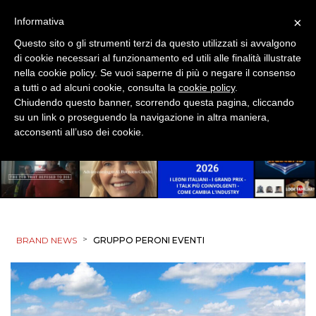
SPONSOR
×
Informativa
DESIGN
Questo sito o gli strumenti terzi da questo utilizzati si avvalgono
di cookie necessari al funzionamento ed utili alle finalità illustrate
EVENTI
nella cookie policy. Se vuoi saperne di più o negare il consenso
a tutti o ad alcuni cookie, consulta la
cookie policy
.
MOBILE
Chiudendo questo banner, scorrendo questa pagina, cliccando
su un link o proseguendo la navigazione in altra maniera,
acconsenti all’uso dei cookie.
PROMOZIONI
PRODOTTI
PUNTI VENDITA
>
BRAND NEWS
GRUPPO PERONI EVENTI
CSR
STRATEGIE