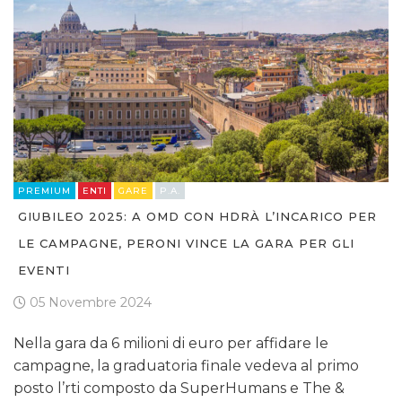
CINEMA
DIGITALE
EDITORIA
PREMIUM
ENTI
GARE
P.A.
ESTERNA
GIUBILEO 2025: A OMD CON HDRÀ L’INCARICO PER
RADIO / AUDIO
LE CAMPAGNE, PERONI VINCE LA GARA PER GLI
EVENTI
TV
05 Novembre 2024
Nella gara da 6 milioni di euro per affidare le
campagne, la graduatoria finale vedeva al primo
posto l’rti composto da SuperHumans e The &