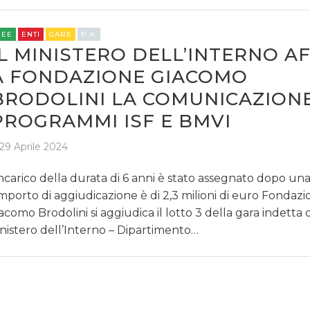
REE
ENTI
GARE
P.A.
IL MINISTERO DELL’INTERNO A
A FONDAZIONE GIACOMO
BRODOLINI LA COMUNICAZIONE
PROGRAMMI ISF E BMVI
29 Aprile 2024
incarico della durata di 6 anni è stato assegnato dopo una 
importo di aggiudicazione è di 2,3 milioni di euro Fondaz
acomo Brodolini si aggiudica il lotto 3 della gara indetta 
nistero dell’Interno – Dipartimento…