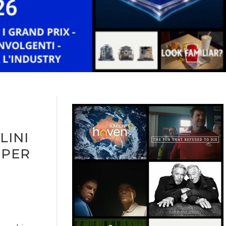
LINI
 PER