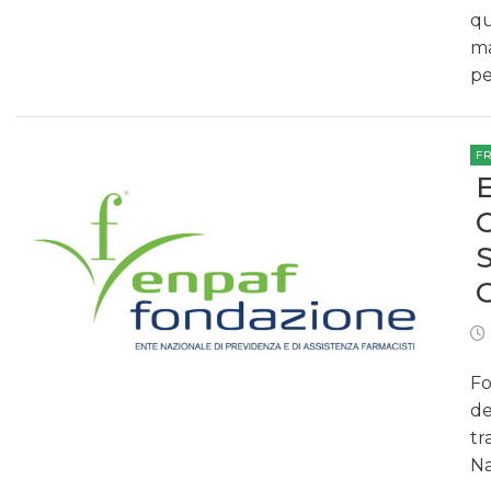
qu
ma
pe
F
Fo
de
tr
Na