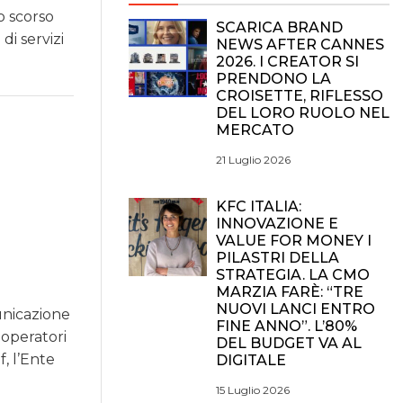
o scorso
SCARICA BRAND
i servizi
NEWS AFTER CANNES
2026. I CREATOR SI
PRENDONO LA
CROISETTE, RIFLESSO
DEL LORO RUOLO NEL
MERCATO
21 Luglio 2026
KFC ITALIA:
INNOVAZIONE E
VALUE FOR MONEY I
PILASTRI DELLA
STRATEGIA. LA CMO
MARZIA FARÈ: “TRE
NUOVI LANCI ENTRO
unicazione
FINE ANNO”. L’80%
 operatori
DEL BUDGET VA AL
f, l’Ente
DIGITALE
15 Luglio 2026