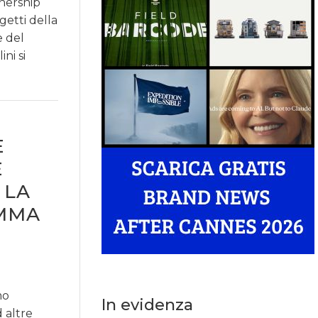
nership
getti della
e del
ni si
E
E
 LA
MMA
mo
In evidenza
 altre