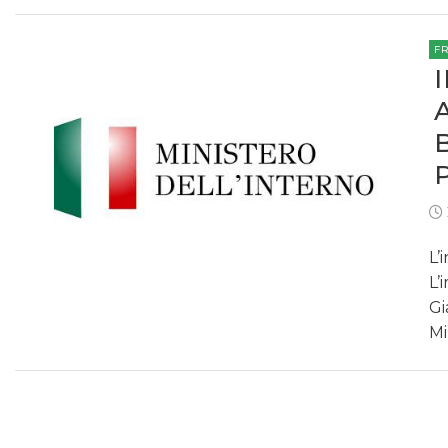
F
L’
L’
Gi
Mi