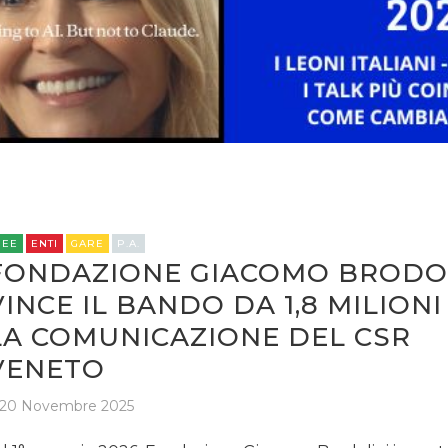
STRATEGIE
CINEMA
DIGITALE
EDITORIA
REE
ENTI
GARE
P.A.
FONDAZIONE GIACOMO BRODO
ESTERNA
VINCE IL BANDO DA 1,8 MILIONI
LA COMUNICAZIONE DEL CSR
RADIO / AUDIO
VENETO
TV
20 Novembre 2025