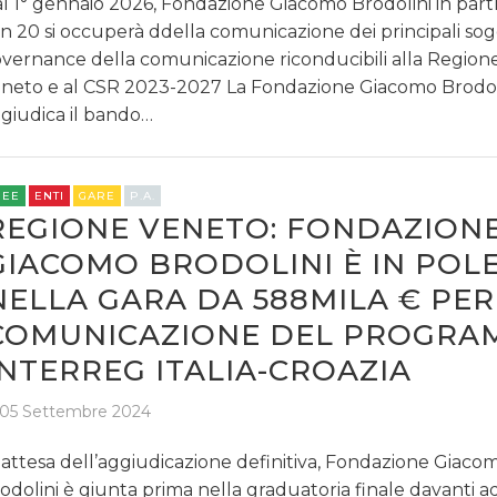
l 1° gennaio 2026, Fondazione Giacomo Brodolini in part
n 20 si occuperà ddella comunicazione dei principali sog
vernance della comunicazione riconducibili alla Region
neto e al CSR 2023-2027 La Fondazione Giacomo Brodoli
DATI
giudica il bando…
RICERCHE
REE
ENTI
GARE
P.A.
PREVISIONI/SCENARI
REGIONE VENETO: FONDAZION
GIACOMO BRODOLINI È IN POL
NORMATIVE
NELLA GARA DA 588MILA € PER
TREND
COMUNICAZIONE DEL PROGRA
INTERREG ITALIA-CROAZIA
CASE HISTORY
05 Settembre 2024
OPINIONI
 attesa dell’aggiudicazione definitiva, Fondazione Giaco
odolini è giunta prima nella graduatoria finale davanti ad