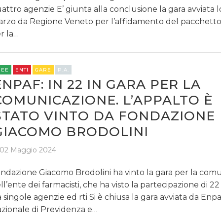
attro agenzie E’ giunta alla conclusione la gara avviata l
rzo da Regione Veneto per l’affidamento del pacchetto d
r la…
REE
ENTI
GARE
P.A.
ENPAF: IN 22 IN GARA PER LA
COMUNICAZIONE. L’APPALTO È
STATO VINTO DA FONDAZIONE
GIACOMO BRODOLINI
02 Maggio 2024
ndazione Giacomo Brodolini ha vinto la gara per la com
ll’ente dei farmacisti, che ha visto la partecipazione di 22
a singole agenzie ed rti Si è chiusa la gara avviata da Enpa
zionale di Previdenza e…