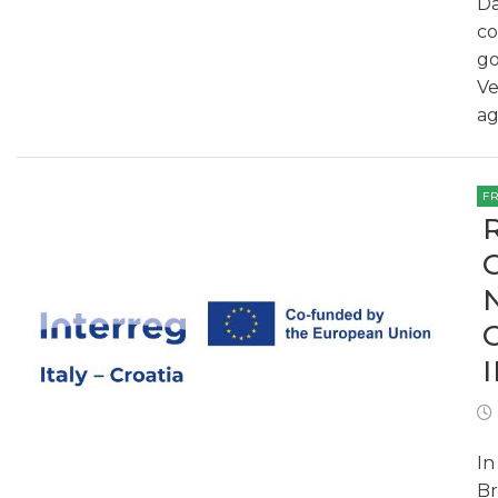
Da
co
go
Ve
ag
F
In
Br