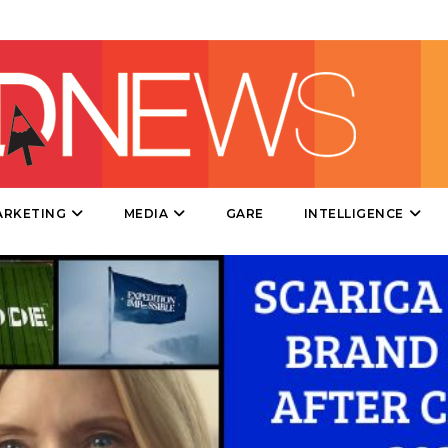
DIRECT
SPONSOR
DESIGN
EVENTI
MOBILE
ARKETING
MEDIA
GARE
INTELLIGENCE
PROMOZIONI
PRODOTTI
PUNTI VENDITA
CSR