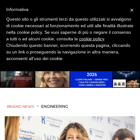
PRODOTTI
×
Informativa
PUNTI VENDITA
Questo sito o gli strumenti terzi da questo utilizzati si avvalgono
di cookie necessari al funzionamento ed utili alle finalità illustrate
CSR
nella cookie policy. Se vuoi saperne di più o negare il consenso
a tutti o ad alcuni cookie, consulta la
cookie policy
.
STRATEGIE
Chiudendo questo banner, scorrendo questa pagina, cliccando
su un link o proseguendo la navigazione in altra maniera,
acconsenti all’uso dei cookie.
CINEMA
DIGITALE
EDITORIA
>
BRAND NEWS
ENGINEERING
ESTERNA
RADIO / AUDIO