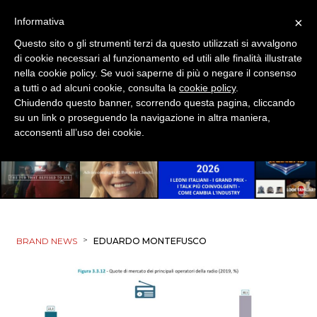
TV
×
Informativa
Questo sito o gli strumenti terzi da questo utilizzati si avvalgono
di cookie necessari al funzionamento ed utili alle finalità illustrate
nella cookie policy. Se vuoi saperne di più o negare il consenso
a tutti o ad alcuni cookie, consulta la
cookie policy
.
Chiudendo questo banner, scorrendo questa pagina, cliccando
su un link o proseguendo la navigazione in altra maniera,
DATI
acconsenti all’uso dei cookie.
RICERCHE
PREVISIONI/SCENARI
NORMATIVE
>
BRAND NEWS
EDUARDO MONTEFUSCO
TREND
CASE HISTORY