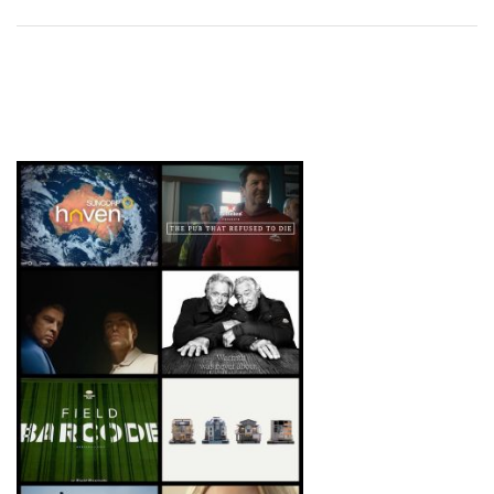
DATI
RICERCHE
PREVISIONI/SCENARI
NORMATIVE
TREND
CASE HISTORY
OPINIONI