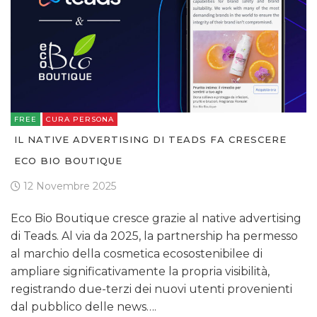
STRATEGIE
CINEMA
DIGITALE
FREE
CURA PERSONA
IL NATIVE ADVERTISING DI TEADS FA CRESCERE
EDITORIA
ECO BIO BOUTIQUE
ESTERNA
12 Novembre 2025
RADIO / AUDIO
Eco Bio Boutique cresce grazie al native advertising
di Teads. Al via da 2025, la partnership ha permesso
TV
al marchio della cosmetica ecosostenibilee di
ampliare significativamente la propria visibilità,
registrando due-terzi dei nuovi utenti provenienti
dal pubblico delle news….