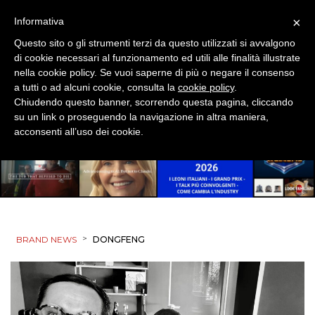
PUNTI VENDITA
×
Informativa
Questo sito o gli strumenti terzi da questo utilizzati si avvalgono
CSR
di cookie necessari al funzionamento ed utili alle finalità illustrate
nella cookie policy. Se vuoi saperne di più o negare il consenso
STRATEGIE
a tutti o ad alcuni cookie, consulta la
cookie policy
.
Chiudendo questo banner, scorrendo questa pagina, cliccando
su un link o proseguendo la navigazione in altra maniera,
acconsenti all’uso dei cookie.
CINEMA
DIGITALE
EDITORIA
>
BRAND NEWS
DONGFENG
ESTERNA
RADIO / AUDIO
TV