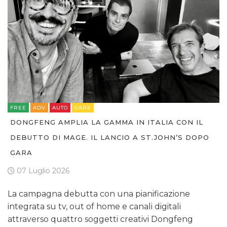
DATI
RICERCHE
FREE
ADV
AUTO
GARE
PREVISIONI/SCENARI
DONGFENG AMPLIA LA GAMMA IN ITALIA CON IL
DEBUTTO DI MAGE. IL LANCIO A ST.JOHN’S DOPO
NORMATIVE
GARA
TREND
07 Luglio 2026
CASE HISTORY
La campagna debutta con una pianificazione
integrata su tv, out of home e canali digitali
OPINIONI
attraverso quattro soggetti creativi Dongfeng