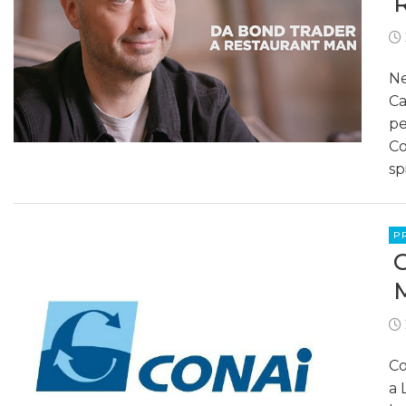
Ne
Ca
pe
Co
sp
P
Co
a 