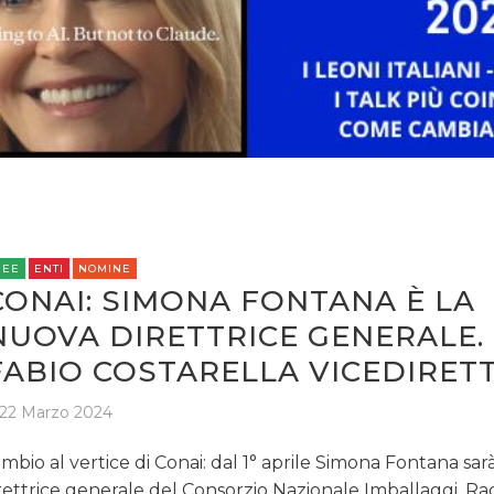
REE
ENTI
NOMINE
CONAI: SIMONA FONTANA È LA
NUOVA DIRETTRICE GENERALE.
FABIO COSTARELLA VICEDIRET
22 Marzo 2024
mbio al vertice di Conai: dal 1° aprile Simona Fontana sar
rettrice generale del Consorzio Nazionale Imballaggi. Rac