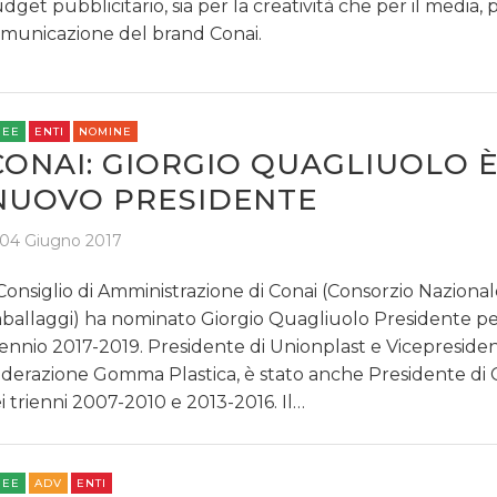
dget pubblicitario, sia per la creatività che per il media, p
municazione del brand Conai.
REE
ENTI
NOMINE
CONAI: GIORGIO QUAGLIUOLO È
NUOVO PRESIDENTE
04 Giugno 2017
 Consiglio di Amministrazione di Conai (Consorzio Nazional
ballaggi) ha nominato Giorgio Quagliuolo Presidente per
iennio 2017-2019. Presidente di Unionplast e Vicepreside
derazione Gomma Plastica, è stato anche Presidente di 
i trienni 2007-2010 e 2013-2016. Il…
REE
ADV
ENTI