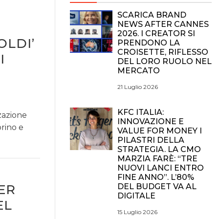
SCARICA BRAND
NEWS AFTER CANNES
2026. I CREATOR SI
OLDI’
PRENDONO LA
CROISETTE, RIFLESSO
I
DEL LORO RUOLO NEL
MERCATO
21 Luglio 2026
KFC ITALIA:
zazione
INNOVAZIONE E
orino e
VALUE FOR MONEY I
PILASTRI DELLA
STRATEGIA. LA CMO
MARZIA FARÈ: “TRE
NUOVI LANCI ENTRO
FINE ANNO”. L’80%
ER
DEL BUDGET VA AL
DIGITALE
EL
15 Luglio 2026