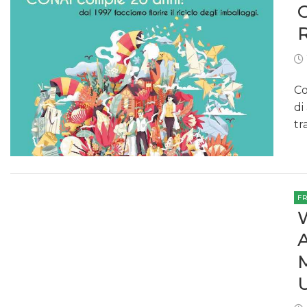
Co
di
tr
F