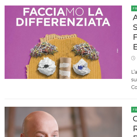
F
L’
su
Co
F