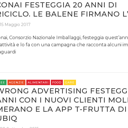
CONAI FESTEGGIA 20 ANNI DI
RICICLO. LE BALENE FIRMANO L
15 Maggio 2017
nai, Consorzio Nazionale Imballaggi, festeggia quest’an
 attività e lo fa con una campagna che racconta alcuni i
aguardi
REE
AGENZIE
ALIMENTARI
FOOD
GARE
WRONG ADVERTISING FESTEGGI
ANNI CON I NUOVI CLIENTI MO
MERANO E LA APP T-FRUTTA DI
UBIQ