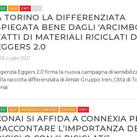
REE
ADV
ENTI
P.A.
A TORINO LA DIFFERENZIATA
SPIEGATA BENE DAGLI ‘ARCIMB
FATTI DI MATERIALI RICICLATI D
EGGERS 2.0
05 Luglio 2021
agenzia Eggers 2.0 firma la nuova campagna di sensibiliz
lla raccolta differenziata di Amiat Gruppo Iren, Città di T
nai
REE
ADV
BRANDED CONTENT
DIGITAL
ENTI
CONAI SI AFFIDA A CONNEXIA P
RACCONTARE L’IMPORTANZA D