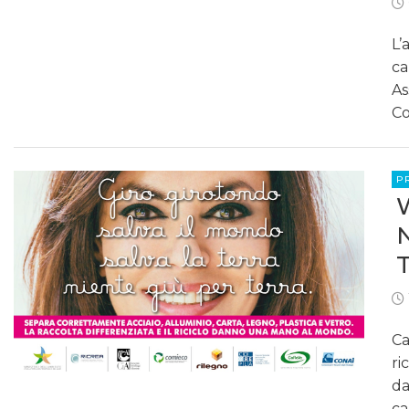
L’
ca
As
Co
P
Ca
ri
da
ca