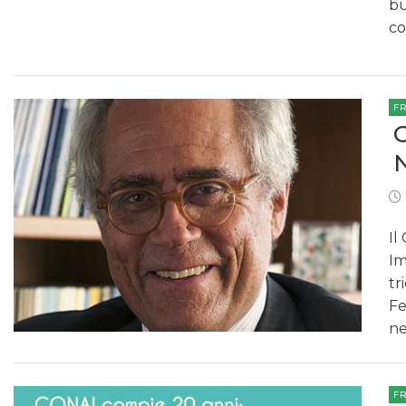
bu
co
F
Il
Im
tr
Fe
ne
F