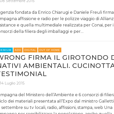
08 Settembre 2015
agenzia fondata da Enrico Chiarugi e Daniele Freuli firma
mpagna affissione e radio per le polizze viaggio di Allian
sistance e quella multimediale realizzata per Conai, per i
nsorzi della filiera degli imballaggi e per…
REMIUM
ADV
DIGITAL
OUT OF HOME
WRONG FIRMA IL GIROTONDO 
NATIVI AMBIENTALI. CUCINOTT
TESTIMONIAL
14 Luglio 2015
mpagna del Ministero dell’Ambiente e 6 consorzi di filiera
ciclo dei materiali presentata all’Expo dal ministro Gallett
 settembre su tv locali, radio, affissioni, stampa, web Una
mpagna per sensibilizzare la popolazione, anche quella