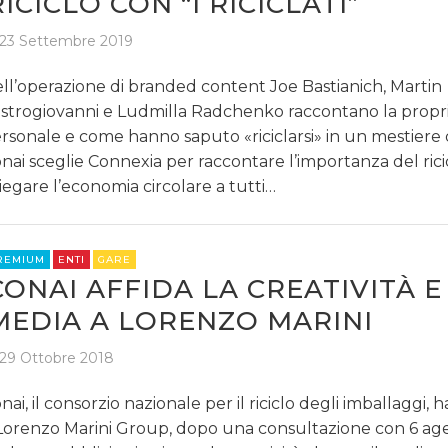
RICICLO CON “I RICICLATI”
23 Settembre 2019
ll’operazione di branded content Joe Bastianich, Martin
strogiovanni e Ludmilla Radchenko raccontano la propri
rsonale e come hanno saputo «riciclarsi» in un mestiere 
nai sceglie Connexia per raccontare l’importanza del rici
iegare l’economia circolare a tutti…
REMIUM
ENTI
GARE
CONAI AFFIDA LA CREATIVITÀ E 
MEDIA A LORENZO MARINI
29 Ottobre 2018
nai, il consorzio nazionale per il riciclo degli imballaggi, h
Lorenzo Marini Group, dopo una consultazione con 6 agen