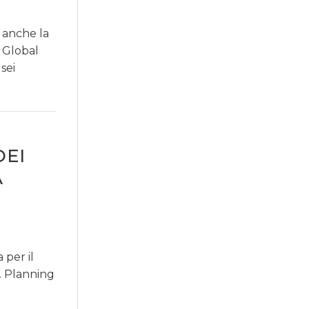
 anche la
z Global
 sei
DEI
A
 per il
i. Planning