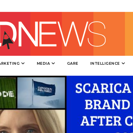
TV
DATI
RICERCHE
ARKETING
MEDIA
GARE
INTELLIGENCE
PREVISIONI/SCENARI
NORMATIVE
TREND
CASE HISTORY
OPINIONI