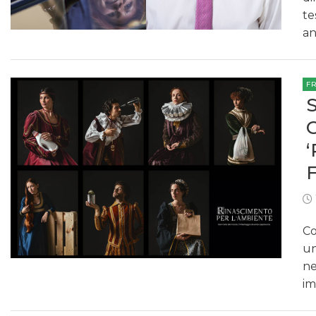
te
an
F
Co
un
ne
im