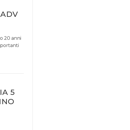
’ADV
no 20 anni
mportanti
A 5
LINO