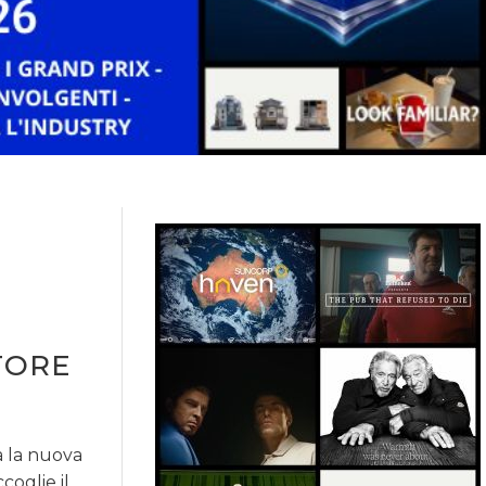
TORE
à la nuova
coglie il