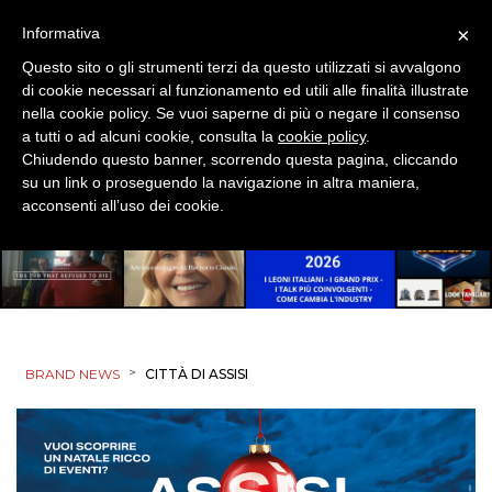
×
Informativa
Questo sito o gli strumenti terzi da questo utilizzati si avvalgono
DATI
di cookie necessari al funzionamento ed utili alle finalità illustrate
nella cookie policy. Se vuoi saperne di più o negare il consenso
RICERCHE
a tutti o ad alcuni cookie, consulta la
cookie policy
.
Chiudendo questo banner, scorrendo questa pagina, cliccando
su un link o proseguendo la navigazione in altra maniera,
PREVISIONI/SCENARI
acconsenti all’uso dei cookie.
NORMATIVE
TREND
CASE HISTORY
>
BRAND NEWS
CITTÀ DI ASSISI
OPINIONI