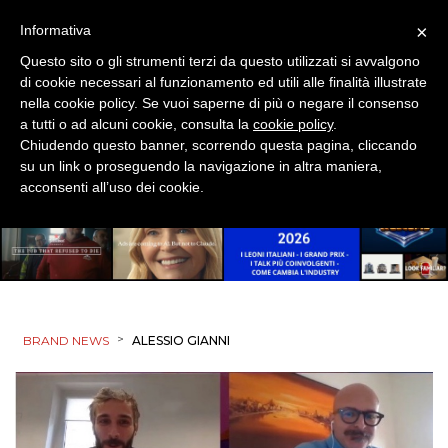
×
Informativa
Questo sito o gli strumenti terzi da questo utilizzati si avvalgono
DATI
di cookie necessari al funzionamento ed utili alle finalità illustrate
nella cookie policy. Se vuoi saperne di più o negare il consenso
RICERCHE
a tutti o ad alcuni cookie, consulta la
cookie policy
.
Chiudendo questo banner, scorrendo questa pagina, cliccando
PREVISIONI/SCENARI
su un link o proseguendo la navigazione in altra maniera,
acconsenti all’uso dei cookie.
NORMATIVE
TREND
CASE HISTORY
>
BRAND NEWS
ALESSIO GIANNI
OPINIONI