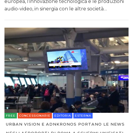
europea, l’innovazione tecnologica e le produzioni
audio-video, in sinergia con le altre società…
FREE
CONCESSIONARIE
EDITORIA
ESTERNA
URBAN VISION E ADNKRONOS PORTANO LE NEWS