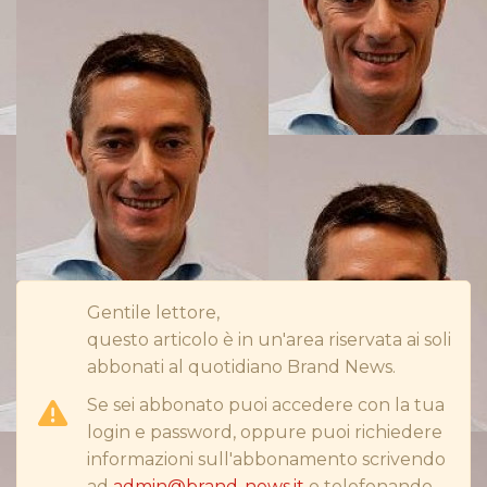
RP
DIRECT
SPONSOR
DESIGN
EVENTI
MOBILE
Gentile lettore,
questo articolo è in un'area riservata ai soli
PROMOZIONI
abbonati al quotidiano Brand News.
Se sei abbonato puoi accedere con la tua
login e password, oppure puoi richiedere
PRODOTTI
informazioni sull'abbonamento scrivendo
ad
admin@brand-news.it
o telefonando