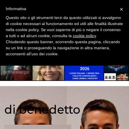
CONCESSIONARIE
×
Informativa
NOMINE
Questo sito o gli strumenti terzi da questo utilizzati si avvalgono
di cookie necessari al funzionamento ed utili alle finalità illustrate
AD TECH
nella cookie policy. Se vuoi saperne di più o negare il consenso
a tutti o ad alcuni cookie, consulta la
cookie policy
.
STARTUP
Chiudendo questo banner, scorrendo questa pagina, cliccando
su un link o proseguendo la navigazione in altra maniera,
acconsenti all’uso dei cookie.
PREMI
ADV
DIGITAL
di benedetto
BRANDED CONTENT
OUT OF HOME