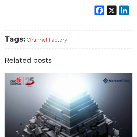
Faceb
X
L
Tags:
Channel Factory
Related posts