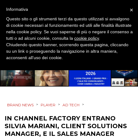
EDITORIA
×
Informativa
Questo sito o gli strumenti terzi da questo utilizzati si avvalgono
ESTERNA
di cookie necessari al funzionamento ed utili alle finalità illustrate
nella cookie policy. Se vuoi saperne di più o negare il consenso a
RADIO / AUDIO
tutti o ad alcuni cookie, consulta la
cookie policy
.
Chiudendo questo banner, scorrendo questa pagina, cliccando
TV
su un link o proseguendo la navigazione in altra maniera,
acconsenti all’uso dei cookie.
DATI
>
>
>
BRAND NEWS
PLAYER
AD TECH
RICERCHE
IN CHANNEL FACTORY ENTRANO
PREVISIONI/SCENARI
SILVIA MARIANI, CLIENT SOLUTIONS
MANAGER, E IL SALES MANAGER
NORMATIVE