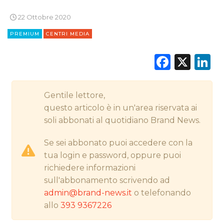
22 Ottobre 2020
PREMIUM
CENTRI MEDIA
CINEMA
Faceb
X
L
DIGITALE
EDITORIA
Gentile lettore,
questo articolo è in un'area riservata ai
ESTERNA
soli abbonati al quotidiano Brand News.
RADIO / AUDIO
Se sei abbonato puoi accedere con la
tua login e password, oppure puoi
TV
richiedere informazioni
sull'abbonamento scrivendo ad
admin@brand-news.it
o telefonando
allo
393 9367226