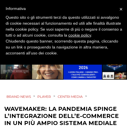
SPONSOR
×
Informativa
DESIGN
Questo sito o gli strumenti terzi da questo utilizzati si avvalgono
di cookie necessari al funzionamento ed utili alle finalità illustrate
EVENTI
nella cookie policy. Se vuoi saperne di più o negare il consenso a
tutti o ad alcuni cookie, consulta la
cookie policy
.
Chiudendo questo banner, scorrendo questa pagina, cliccando
MOBILE
su un link o proseguendo la navigazione in altra maniera,
acconsenti all’uso dei cookie.
PROMOZIONI
PRODOTTI
>
>
>
BRAND NEWS
PUNTI VENDITA
PLAYER
CENTRI MEDIA
WAVEMAKER: LA PANDEMIA SPINGE
CSR
L’INTEGRAZIONE DELL’E-COMMERCE
IN UN PIÙ AMPIO SISTEMA MEDIALE
STRATEGIE