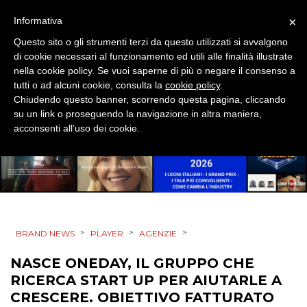
×
Informativa
DESIGN
Questo sito o gli strumenti terzi da questo utilizzati si avvalgono
EVENTI
di cookie necessari al funzionamento ed utili alle finalità illustrate
nella cookie policy. Se vuoi saperne di più o negare il consenso a
tutti o ad alcuni cookie, consulta la
cookie policy
.
MOBILE
Chiudendo questo banner, scorrendo questa pagina, cliccando
su un link o proseguendo la navigazione in altra maniera,
PROMOZIONI
acconsenti all’uso dei cookie.
PRODOTTI
PUNTI VENDITA
>
>
>
BRAND NEWS
PLAYER
AGENZIE
CSR
NASCE ONEDAY, IL GRUPPO CHE
RICERCA START UP PER AIUTARLE A
STRATEGIE
CRESCERE. OBIETTIVO FATTURATO