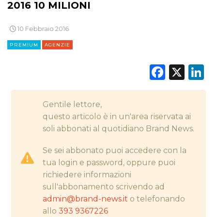
2016 10 MILIONI
10 Febbraio 2016
CINEMA
PREMIUM
AGENZIE
DIGITALE
Faceb
X
L
EDITORIA
ESTERNA
Gentile lettore,
questo articolo è in un'area riservata ai
RADIO / AUDIO
soli abbonati al quotidiano Brand News.
TV
Se sei abbonato puoi accedere con la
tua login e password, oppure puoi
richiedere informazioni
sull'abbonamento scrivendo ad
admin@brand-news.it
o telefonando
allo
393 9367226