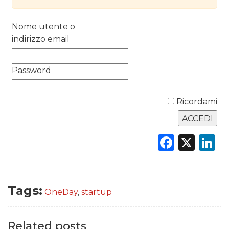
DATI
RICERCHE
Nome utente o
indirizzo email
PREVISIONI/SCENARI
Password
NORMATIVE
TREND
Ricordami
CASE HISTORY
Faceb
X
L
OPINIONI
Tags:
OneDay
,
startup
Related posts