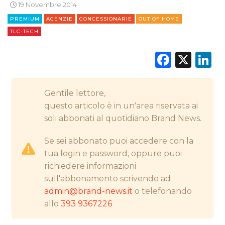
19 Novembre 2014
STRATEGIE
PREMIUM
AGENZIE
CONCESSIONARIE
OUT OF HOME
TLC-TECH
Faceb
X
L
CINEMA
DIGITALE
Gentile lettore,
questo articolo è in un'area riservata ai
EDITORIA
soli abbonati al quotidiano Brand News.
ESTERNA
Se sei abbonato puoi accedere con la
tua login e password, oppure puoi
RADIO / AUDIO
richiedere informazioni
sull'abbonamento scrivendo ad
TV
admin@brand-news.it
o telefonando
allo
393 9367226