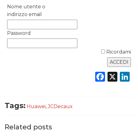
Nome utente o
indirizzo email
DATI
Password
RICERCHE
PREVISIONI/SCENARI
Ricordami
NORMATIVE
Faceb
X
L
TREND
CASE HISTORY
Tags:
Huawei
,
JCDecaux
OPINIONI
Related posts