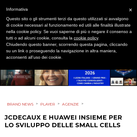
DIRECT
×
Informativa
SPONSOR
Questo sito o gli strumenti terzi da questo utilizzati si avvalgono
di cookie necessari al funzionamento ed utili alle finalità illustrate
DESIGN
nella cookie policy. Se vuoi saperne di più o negare il consenso a
tutti o ad alcuni cookie, consulta la
cookie policy
.
EVENTI
Chiudendo questo banner, scorrendo questa pagina, cliccando
su un link o proseguendo la navigazione in altra maniera,
acconsenti all’uso dei cookie.
MOBILE
PROMOZIONI
PRODOTTI
>
>
>
BRAND NEWS
PLAYER
AGENZIE
JCDECAUX E HUAWEI INSIEME PER
PUNTI VENDITA
LO SVILUPPO DELLE SMALL CELLS
CSR