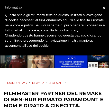
DIGITALE
×
Informativa
Questo sito o gli strumenti terzi da questo utilizzati si avvalgono
EDITORIA
di cookie necessari al funzionamento ed utili alle finalità illustrate
nella cookie policy. Se vuoi saperne di più o negare il consenso a
ESTERNA
tutti o ad alcuni cookie, consulta la
cookie policy
.
Chiudendo questo banner, scorrendo questa pagina, cliccando
RADIO / AUDIO
su un link o proseguendo la navigazione in altra maniera,
acconsenti all’uso dei cookie.
TV
>
>
>
BRAND NEWS
PLAYER
AGENZIE
DATI
FILMMASTER PARTNER DEL REMAKE
DI BEN-HUR FIRMATO PARAMOUNT E
RICERCHE
MGM E GIRATO A CINECITTÀ.