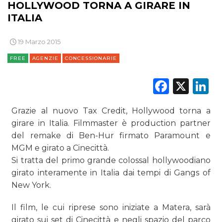
PREVISIONI/SCENARI
HOLLYWOOD TORNA A GIRARE IN
ITALIA
NORMATIVE
19 Marzo 2015
TREND
FREE
AGENZIE
CONCESSIONARIE
CASE HISTORY
Faceb
X
L
OPINIONI
Grazie al nuovo Tax Credit, Hollywood torna a
girare in Italia. Filmmaster è production partner
del remake di Ben-Hur firmato Paramount e
MGM e girato a Cinecittà.
Si tratta del primo grande colossal hollywoodiano
girato interamente in Italia dai tempi di Gangs of
New York.
Il film, le cui riprese sono iniziate a Matera, sarà
girato sui set di Cinecittà e negli spazio del parco