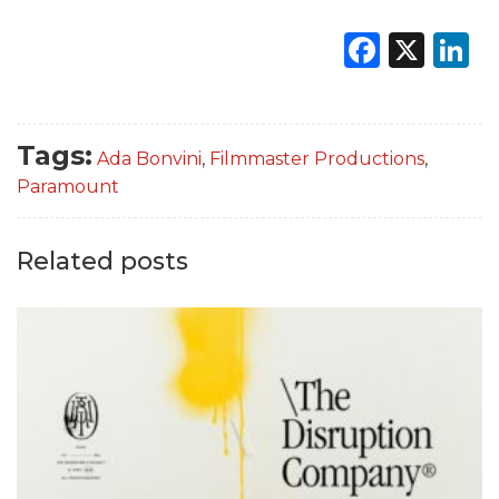
Faceb
X
L
Tags:
Ada Bonvini
,
Filmmaster Productions
,
Paramount
Related posts