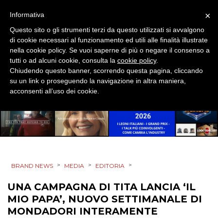
ESTERNA
×
Informativa
RADIO / AUDIO
Questo sito o gli strumenti terzi da questo utilizzati si avvalgono
di cookie necessari al funzionamento ed utili alle finalità illustrate
nella cookie policy. Se vuoi saperne di più o negare il consenso a
TV
tutti o ad alcuni cookie, consulta la
cookie policy
.
Chiudendo questo banner, scorrendo questa pagina, cliccando
su un link o proseguendo la navigazione in altra maniera,
acconsenti all’uso dei cookie.
DATI
RICERCHE
>
>
>
BRAND NEWS
MEDIA
EDITORIA
PREVISIONI/SCENARI
UNA CAMPAGNA DI TITA LANCIA ‘IL
NORMATIVE
MIO PAPA’, NUOVO SETTIMANALE DI
MONDADORI INTERAMENTE
TREND