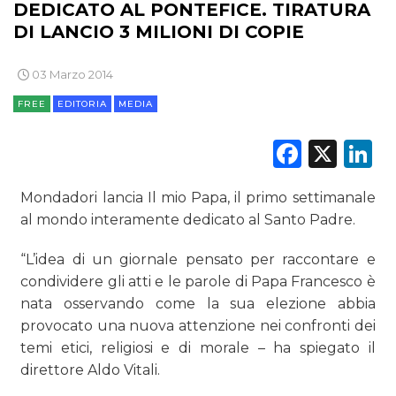
DEDICATO AL PONTEFICE. TIRATURA
DI LANCIO 3 MILIONI DI COPIE
CASE HISTORY
03 Marzo 2014
OPINIONI
FREE
EDITORIA
MEDIA
Faceb
X
L
Mondadori lancia Il mio Papa, il primo settimanale
al mondo interamente dedicato al Santo Padre.
“L’idea di un giornale pensato per raccontare e
condividere gli atti e le parole di Papa Francesco è
nata osservando come la sua elezione abbia
provocato una nuova attenzione nei confronti dei
temi etici, religiosi e di morale – ha spiegato il
direttore Aldo Vitali.