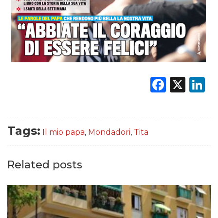
Faceb
X
L
Tags:
Il mio papa
,
Mondadori
,
Tita
Related posts