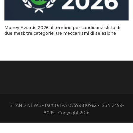
Money Awards 2026, il termine per candidarsi slitta di
due mesi: tre categorie, tre meccanismi di selezione
BRAND NEWS - Partita IVA 07599810962 - ISSN 2499-
8095 - Copyright 2016