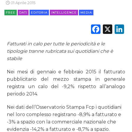
01 Aprile 2015
DIGITALE
FREE
DATI
EDITORIA
INTELLIGENCE
MEDIA
EDITORIA
Faceb
X
L
ESTERNA
Fatturati in calo per tutte le periodicità e le
tipologie tranne rubricata sui quotidiani che è
RADIO / AUDIO
stabile
TV
Nei mesi di gennaio e febbraio 2015 il fatturato
pubblicitario del mezzo stampa in generale
registra un calo del -9,2% rispetto all’analogo
periodo 2014.
Nei dati dell’Osservatorio Stampa Fcp i quotidiani
DATI
nel loro complesso registrano -8,9% a fatturato e
-3% a spazio con la commerciale nazionale che
RICERCHE
evidenzia -14,2% a fatturato e -8,7% a spazio.