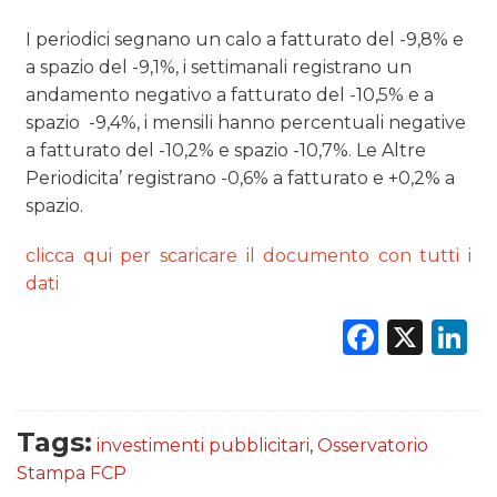
PREVISIONI/SCENARI
I periodici segnano un calo a fatturato del -9,8% e
a spazio del -9,1%, i settimanali registrano un
NORMATIVE
andamento negativo a fatturato del -10,5% e a
spazio -9,4%, i mensili hanno percentuali negative
TREND
a fatturato del -10,2% e spazio -10,7%. Le Altre
CASE HISTORY
Periodicita’ registrano -0,6% a fatturato e +0,2% a
spazio.
OPINIONI
clicca qui per scaricare il documento con tutti i
dati
Faceb
X
L
Tags:
investimenti pubblicitari
,
Osservatorio
Stampa FCP