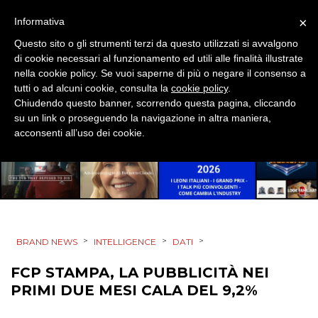
EVENTI
×
Informativa
MOBILE
Questo sito o gli strumenti terzi da questo utilizzati si avvalgono
di cookie necessari al funzionamento ed utili alle finalità illustrate
PROMOZIONI
nella cookie policy. Se vuoi saperne di più o negare il consenso a
tutti o ad alcuni cookie, consulta la
cookie policy
.
Chiudendo questo banner, scorrendo questa pagina, cliccando
su un link o proseguendo la navigazione in altra maniera,
acconsenti all’uso dei cookie.
PRODOTTI
PUNTI VENDITA
CSR
STRATEGIE
>
>
>
BRAND NEWS
INTELLIGENCE
DATI
FCP STAMPA, LA PUBBLICITÀ NEI
PRIMI DUE MESI CALA DEL 9,2%
CINEMA