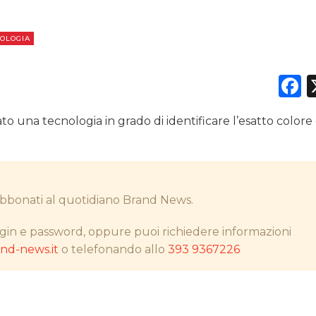
OLOGIA
DATI
F
RICERCHE
o una tecnologia in grado di identificare l’esatto colore
PREVISIONI/SCENARI
NORMATIVE
TREND
i abbonati al quotidiano Brand News.
CASE HISTORY
gin e password, oppure puoi richiedere informazioni
d-news.it
o telefonando allo
393 9367226
OPINIONI