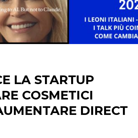
STRATEGIE
CINEMA
DIGITALE
EDITORIA
CE LA STARTUP
ESTERNA
RE COSMETICI
RADIO / AUDIO
 AUMENTARE DIRECT
TV