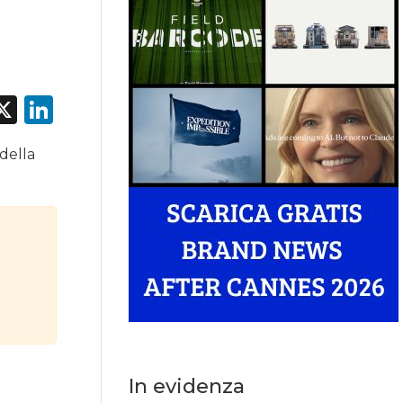
acebook
X
LinkedIn
 della
In evidenza