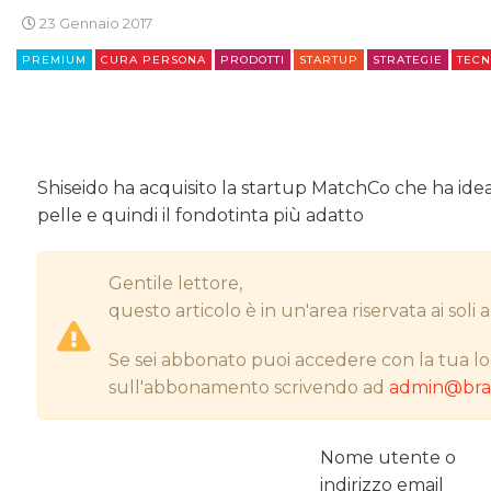
23 Gennaio 2017
PREMIUM
CURA PERSONA
PRODOTTI
STARTUP
STRATEGIE
TECN
Shiseido ha acquisito la startup MatchCo che ha ideat
pelle e quindi il fondotinta più adatto
Gentile lettore,
questo articolo è in un'area riservata ai sol
Se sei abbonato puoi accedere con la tua lo
sull'abbonamento scrivendo ad
admin@bran
Nome utente o
indirizzo email