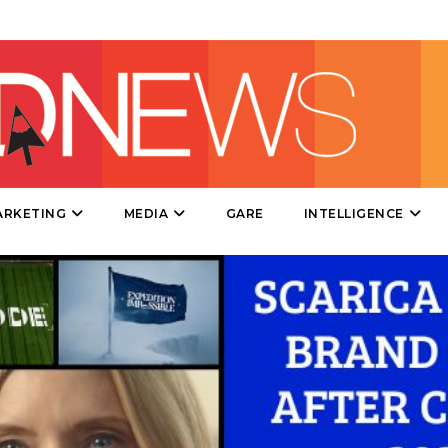
DIRECT
SPONSOR
DESIGN
EVENTI
MOBILE
ARKETING
MEDIA
GARE
INTELLIGENCE
PROMOZIONI
PRODOTTI
PUNTI VENDITA
CSR