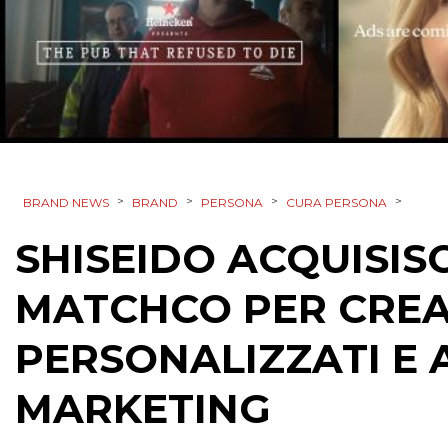
>
>
>
>
BRAND NEWS
BRAND
PERSONA
CURA PERSONA
SHISEIDO ACQUISIS
MATCHCO PER CREA
PERSONALIZZATI E
MARKETING