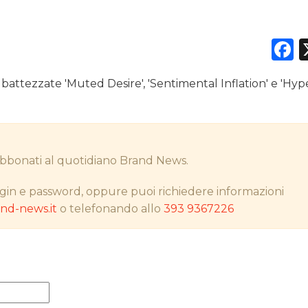
F
DATI
attezzate 'Muted Desire', 'Sentimental Inflation' e 'Hyp
RICERCHE
PREVISIONI/SCENARI
i abbonati al quotidiano Brand News.
NORMATIVE
gin e password, oppure puoi richiedere informazioni
TREND
d-news.it
o telefonando allo
393 9367226
CASE HISTORY
OPINIONI