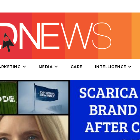
DIRECT
SPONSOR
DESIGN
EVENTI
MOBILE
ARKETING
MEDIA
GARE
INTELLIGENCE
PROMOZIONI
PRODOTTI
PUNTI VENDITA
CSR