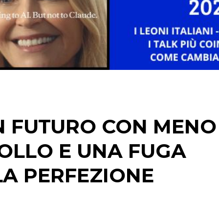
STRATEGIE
CINEMA
DIGITALE
EDITORIA
N FUTURO CON MENO
ESTERNA
ROLLO E UNA FUGA
RADIO / AUDIO
LA PERFEZIONE
TV