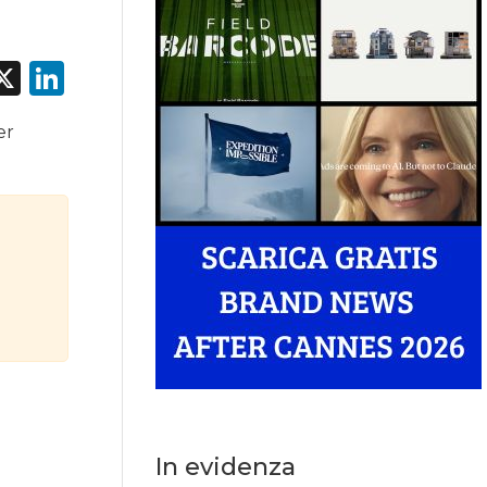
acebook
X
LinkedIn
er
In evidenza