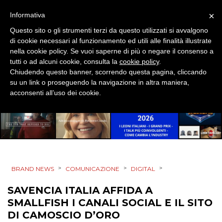
×
Informativa
Questo sito o gli strumenti terzi da questo utilizzati si avvalgono
di cookie necessari al funzionamento ed utili alle finalità illustrate
PRODOTTI
nella cookie policy. Se vuoi saperne di più o negare il consenso a
tutti o ad alcuni cookie, consulta la
cookie policy
.
PUNTI VENDITA
Chiudendo questo banner, scorrendo questa pagina, cliccando
su un link o proseguendo la navigazione in altra maniera,
acconsenti all’uso dei cookie.
CSR
STRATEGIE
CINEMA
>
>
>
BRAND NEWS
COMUNICAZIONE
DIGITAL
SAVENCIA ITALIA AFFIDA A
DIGITALE
SMALLFISH I CANALI SOCIAL E IL SITO
DI CAMOSCIO D’ORO
EDITORIA