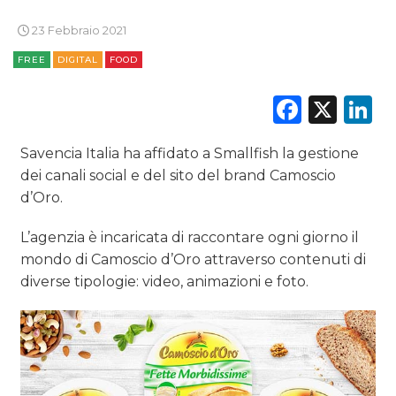
ESTERNA
23 Febbraio 2021
FREE
DIGITAL
FOOD
RADIO / AUDIO
Faceb
X
L
TV
Savencia Italia ha affidato a Smallfish la gestione
dei canali social e del sito del brand Camoscio
d’Oro.
L’agenzia è incaricata di raccontare ogni giorno il
DATI
mondo di Camoscio d’Oro attraverso contenuti di
diverse tipologie: video, animazioni e foto.
RICERCHE
PREVISIONI/SCENARI
NORMATIVE