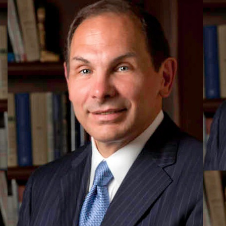
DESIGN
EVENTI
MOBILE
PROMOZIONI
PRODOTTI
PUNTI VENDITA
CSR
STRATEGIE