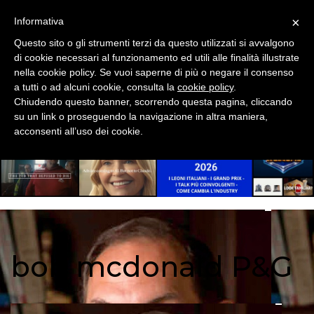
STARTUP
×
Informativa
PREMI
Questo sito o gli strumenti terzi da questo utilizzati si avvalgono
di cookie necessari al funzionamento ed utili alle finalità illustrate
nella cookie policy. Se vuoi saperne di più o negare il consenso
a tutti o ad alcuni cookie, consulta la
cookie policy
.
Chiudendo questo banner, scorrendo questa pagina, cliccando
ADV
su un link o proseguendo la navigazione in altra maniera,
acconsenti all’uso dei cookie.
DIGITAL
BRANDED CONTENT
OUT OF HOME
RP
bob mcdonald P&G
DIRECT
SPONSOR