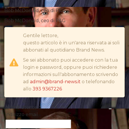
Bob McDonald, ceo di P&G
CINEMA
Bob McDonald, ceo di P&G
DIGITALE
Gentile lettore,
questo articolo è in un'area riservata ai soli
EDITORIA
abbonati al quotidiano Brand News.
ESTERNA
Se sei abbonato puoi accedere con la tua
login e password, oppure puoi richiedere
RADIO / AUDIO
informazioni sull'abbonamento scrivendo
ad
admin@brand-news.it
o telefonando
TV
allo
393 9367226
Nome utente o
indirizzo email
DATI