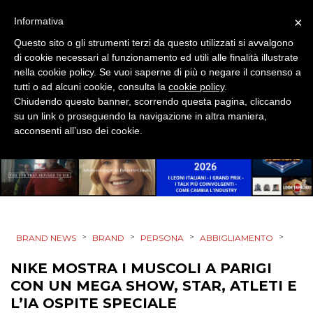
×
Informativa
Questo sito o gli strumenti terzi da questo utilizzati si avvalgono
CINEMA
di cookie necessari al funzionamento ed utili alle finalità illustrate
nella cookie policy. Se vuoi saperne di più o negare il consenso a
DIGITALE
tutti o ad alcuni cookie, consulta la
cookie policy
.
Chiudendo questo banner, scorrendo questa pagina, cliccando
EDITORIA
su un link o proseguendo la navigazione in altra maniera,
acconsenti all’uso dei cookie.
ESTERNA
RADIO / AUDIO
TV
>
>
>
>
BRAND NEWS
BRAND
PERSONA
ABBIGLIAMENTO
NIKE MOSTRA I MUSCOLI A PARIGI
CON UN MEGA SHOW, STAR, ATLETI E
L’IA OSPITE SPECIALE