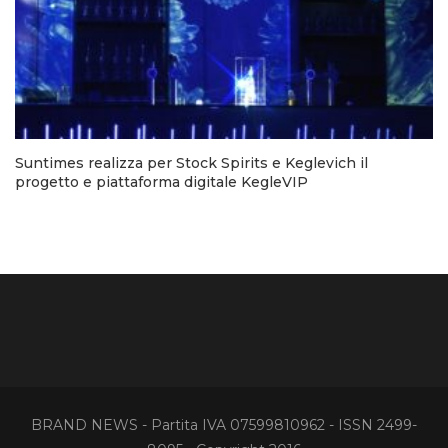
Suntimes realizza per Stock Spirits e Keglevich il
progetto e piattaforma digitale KegleVIP
BRAND NEWS - Partita IVA 07599810962 - ISSN 2499-