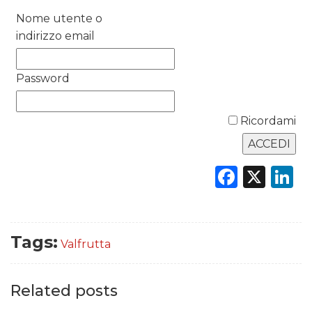
Nome utente o
DATI
indirizzo email
RICERCHE
Password
PREVISIONI/SCENARI
Ricordami
NORMATIVE
TREND
Faceb
X
L
CASE HISTORY
OPINIONI
Tags:
Valfrutta
Related posts