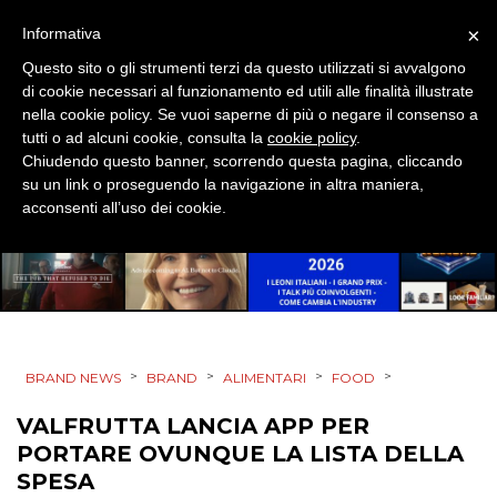
×
Informativa
SPONSOR
Questo sito o gli strumenti terzi da questo utilizzati si avvalgono
DESIGN
di cookie necessari al funzionamento ed utili alle finalità illustrate
nella cookie policy. Se vuoi saperne di più o negare il consenso a
tutti o ad alcuni cookie, consulta la
cookie policy
.
EVENTI
Chiudendo questo banner, scorrendo questa pagina, cliccando
su un link o proseguendo la navigazione in altra maniera,
MOBILE
acconsenti all’uso dei cookie.
PROMOZIONI
PRODOTTI
>
>
>
>
BRAND NEWS
BRAND
ALIMENTARI
FOOD
PUNTI VENDITA
VALFRUTTA LANCIA APP PER
PORTARE OVUNQUE LA LISTA DELLA
CSR
SPESA