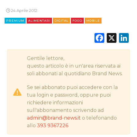
STRATEGIE
24 Aprile 2012
PREMIUM
ALIMENTARI
DIGITAL
FOOD
MOBILE
Faceb
X
L
CINEMA
DIGITALE
Gentile lettore,
EDITORIA
questo articolo è in un'area riservata ai
soli abbonati al quotidiano Brand News.
ESTERNA
Se sei abbonato puoi accedere con la
RADIO / AUDIO
tua login e password, oppure puoi
richiedere informazioni
TV
sull'abbonamento scrivendo ad
admin@brand-news.it
o telefonando
allo
393 9367226