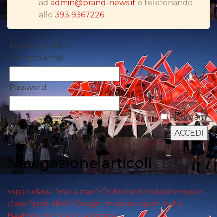
ad
admin@brand-news.it
o telefonando
PUNTI VENDITA
allo
393 9367226
CSR
Nome utente o
STRATEGIE
indirizzo email
Password
CINEMA
Ricordami
DIGITALE
EDITORIA
Navigazione articoli
ESTERNA
RADIO / AUDIO
<span class="meta-nav">Published in</span><span
class="post-title">Design, musica e sport nella
TV
Beatbox di Coca Cola</span>