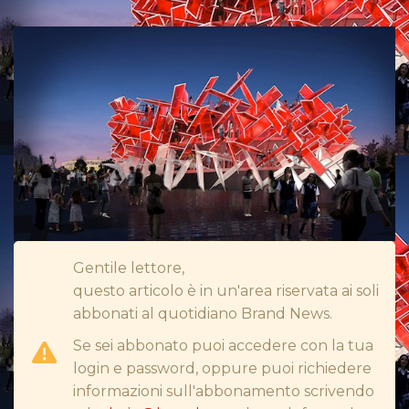
RP
DIRECT
SPONSOR
DESIGN
EVENTI
MOBILE
Gentile lettore,
PROMOZIONI
questo articolo è in un'area riservata ai soli
abbonati al quotidiano Brand News.
Se sei abbonato puoi accedere con la tua
login e password, oppure puoi richiedere
PRODOTTI
informazioni sull'abbonamento scrivendo