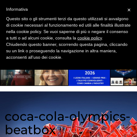
CONCESSIONARIE
×
Informativa
NOMINE
Questo sito o gli strumenti terzi da questo utilizzati si avvalgono
di cookie necessari al funzionamento ed utili alle finalità illustrate
AD TECH
nella cookie policy. Se vuoi saperne di più o negare il consenso
a tutti o ad alcuni cookie, consulta la
cookie policy
.
STARTUP
Chiudendo questo banner, scorrendo questa pagina, cliccando
su un link o proseguendo la navigazione in altra maniera,
acconsenti all’uso dei cookie.
PREMI
ADV
DIGITAL
coca-cola-olympics-
BRANDED CONTENT
beatbox
OUT OF HOME