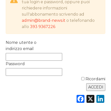
tua login e password, oppure puoi
RICERCHE
richiedere informazioni
PREVISIONI/SCENARI
sull'abbonamento scrivendo ad
admin@brand-news.it
o telefonando
NORMATIVE
allo
393 9367226
TREND
Nome utente o
indirizzo email
CASE HISTORY
OPINIONI
Password
Ricordami
Faceb
X
L