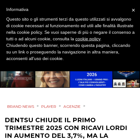
×
Informativa
EVENTI
Questo sito o gli strumenti terzi da questo utilizzati si avvalgono
di cookie necessari al funzionamento ed utili alle finalità illustrate
MOBILE
nella cookie policy. Se vuoi saperne di più o negare il consenso a
tutti o ad alcuni cookie, consulta la
cookie policy
.
PROMOZIONI
Chiudendo questo banner, scorrendo questa pagina, cliccando
su un link o proseguendo la navigazione in altra maniera,
acconsenti all’uso dei cookie.
PRODOTTI
PUNTI VENDITA
CSR
>
>
>
BRAND NEWS
PLAYER
AGENZIE
STRATEGIE
DENTSU CHIUDE IL PRIMO
TRIMESTRE 2025 CON RICAVI LORDI
IN AUMENTO DEL 3,7%, MA LA