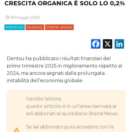
CRESCITA ORGANICA È SOLO LO 0,2%
CINEMA
16 Maggio 2025
DIGITALE
PREMIUM
AGENZIE
CENTRI MEDIA
EDITORIA
Faceb
X
L
ESTERNA
Dentsu ha pubblicato i risultati finanziari del
RADIO / AUDIO
primo trimestre 2025 in miglioramento rispetto al
2024, ma ancora segnati dalla prolungata
TV
instabilità dell’economia globale.
Gentile lettore,
questo articolo è in un'area riservata ai
soli abbonati al quotidiano Brand News.
DATI
Se sei abbonato puoi accedere con la