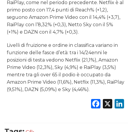
RaiPlay, come nel periodo precedente. Netflix è al
primo posto con 17,4 punti di Reach% (+1,2),
seguono Amazon Prime Video con il 14,4% (+3,7),
RaiPlay con l’8,32% (+0,3), Netto Sky con il 5%
(+1%) e DAZN con il 4,7% (+0,3).
Livelli di fruizione e ordine in classifica variano in
funzione delle fasce d’età: tra i 14/24enni le
posizioni di testa vedono Netflix (21,1%), Amazon
Prime Video (12,3%), Sky (4,9%) e RaiPlay (3,5%)
mentre tra gli over 65 il podio è occupato da
Amazon Prime Video (11,6%), Netflix (11,3%), RaiPlay
(9,51%), DAZN (5,09%) e Sky (4,46%).
Faceb
X
L
Tags: