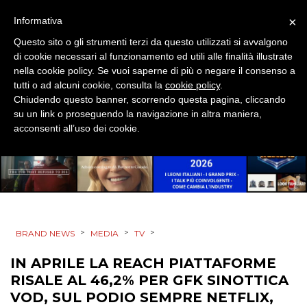
PRODOTTI
×
Informativa
Questo sito o gli strumenti terzi da questo utilizzati si avvalgono
PUNTI VENDITA
di cookie necessari al funzionamento ed utili alle finalità illustrate
nella cookie policy. Se vuoi saperne di più o negare il consenso a
CSR
tutti o ad alcuni cookie, consulta la
cookie policy
.
Chiudendo questo banner, scorrendo questa pagina, cliccando
STRATEGIE
su un link o proseguendo la navigazione in altra maniera,
acconsenti all’uso dei cookie.
CINEMA
DIGITALE
>
>
>
BRAND NEWS
MEDIA
TV
EDITORIA
IN APRILE LA REACH PIATTAFORME
ESTERNA
RISALE AL 46,2% PER GFK SINOTTICA
VOD, SUL PODIO SEMPRE NETFLIX,