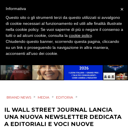
×
Informativa
DESIGN
Questo sito o gli strumenti terzi da questo utilizzati si avvalgono
di cookie necessari al funzionamento ed utili alle finalità illustrate
EVENTI
nella cookie policy. Se vuoi saperne di più o negare il consenso a
tutti o ad alcuni cookie, consulta la
cookie policy
.
MOBILE
Chiudendo questo banner, scorrendo questa pagina, cliccando
su un link o proseguendo la navigazione in altra maniera,
PROMOZIONI
acconsenti all’uso dei cookie.
PRODOTTI
PUNTI VENDITA
>
>
>
BRAND NEWS
MEDIA
EDITORIA
CSR
IL WALL STREET JOURNAL LANCIA
UNA NUOVA NEWSLETTER DEDICATA
STRATEGIE
A EDITORIALI E VOCI NUOVE