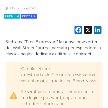
17 Dicembre 2025
PREMIUM
CINEMA
EDITORIA
Faceb
X
L
DIGITALE
EDITORIA
Si chiama "Free Expression" la nuova newsletter
del Wall Street Journal pensata per espandere la
ESTERNA
classica pagina dedicata a editoriali e opinioni.
RADIO / AUDIO
Gentile lettore,
TV
questo articolo è in un'area riservata ai
soli abbonati al quotidiano Brand News.
Se sei abbonato puoi accedere con la
tua login e password, oppure puoi
richiedere informazioni