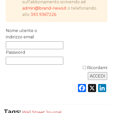
DATI
sull'abbonamento scrivendo ad
admin@brand-news.it
o telefonando
RICERCHE
allo
393 9367226
PREVISIONI/SCENARI
Nome utente o
indirizzo email
NORMATIVE
TREND
Password
CASE HISTORY
Ricordami
OPINIONI
Faceb
X
L
Tags:
Wall Street Journal